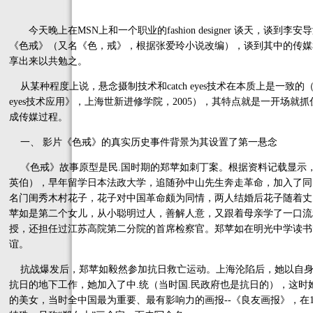
今天晚上在MSN上和一个职业的fashion designer 谈天，谈
《色戒》（又名《色，戒》，根据张爱玲小说改编），谈到其中的传媒
享出来以共勉之。
从某种程度上说，悬念摄制技术和catch eyes技术在本质上是一致的
eyes技术应用》，上海世新进修学院，2005），其特点就是一开场
成传媒过程。
一、 影片《色戒》的真实历史事件背景为其设置了第一悬念
《色戒》故事原型是民.国时期的郑苹如刺丁案。根据资料记载显示，
英伯），早年留学日本法政大学，追随孙中山先生奔走革命，加入了同
名门闺秀木村花子，花子对中国革命颇为同情，两人结婚后花子随着丈
苹如是第二个女儿，从小聪明过人，善解人意，又跟着母亲学了一口流
授，还担任过江苏高院第二分院的首席检察官。郑苹如在明光中学读书
谊。
抗战爆发后，郑苹如毅然参加抗日救亡运动。上海沦陷后，她以自身的
抗日的地下工作，她加入了中.统（当时国.民政府也是抗日的），这时
的美女，当时全中国最为重要、最有影响力的画报--《良友画报》，在19