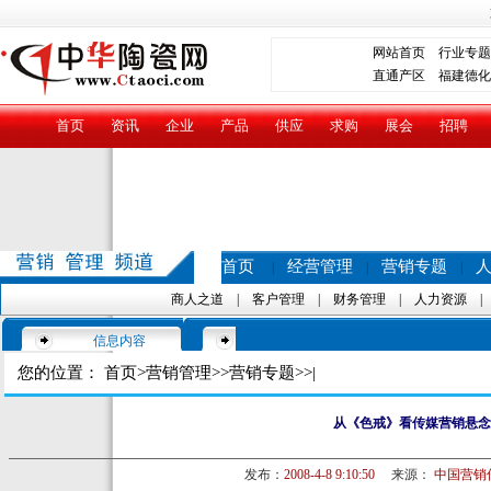
网站首页
行业专题
直通产区
福建德化
首页
资讯
企业
产品
供应
求购
展会
招聘
首页
经营管理
营销专题
|
|
|
商人之道
|
客户管理
|
财务管理
|
人力资源
信息内容
您的位置：
首页
>
营销管理
>>
营销专题
>>|
从《色戒》看传媒营销悬念
发布：
2008-4-8 9:10:50
来源：
中国营销