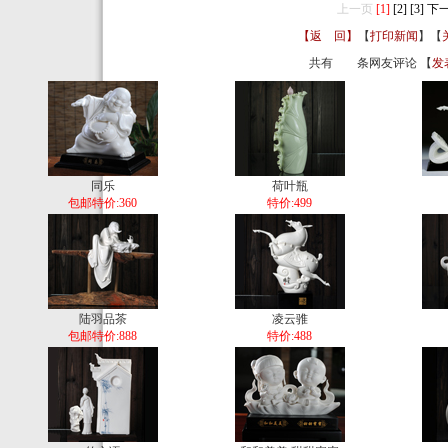
上一页
[1]
[2]
[3]
下
【返 回】
【
打印新闻
】【
共有
条网友评论 【
发
同乐
荷叶瓶
包邮特价:360
特价:499
陆羽品茶
凌云骓
包邮特价:888
特价:488