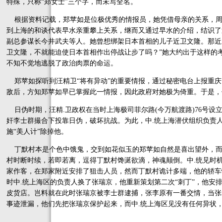
特殊，只称“郑女士”三个字，而未写全名。
根据资料记载，郑苹如是位极优秀的情报员，她凭借母亲的关系，周
到上海的和谈代表早水亲重攀上关系，继而又通过早水的介绍，结识了
副总参谋长今井武夫等人。她曾想绑架日本首相的儿子近卫文隆。那近
卫文隆，不就能迫使日本首相作出停战让步了吗？”她大约出于这样的
不知不觉地逃脱了政治肉票的命运。
郑苹如探听到汪精卫“将有异动”的重要情报，通过秘密电台上报重庆
敌后，方知郑苹如早已掌握此一情报，因此政府对她极为倚重。于是，
日伪时期，汪精.卫政权在当时上海极司菲尔路(今万航渡路)76号设
奸李士群撮合下投靠日伪，破坏抗战。为此，中.统上海潜伏组织负责
施“美人计”除掉他。
丁默村本是个色中饿鬼，交到如花似玉的郑苹如自然是喜出望外，而
村时断时续，若即若离，逗得丁默村馋涎欲滴，神魂颠倒。中.统见时
家作客，在郑家附近安排了狙击人员，然而丁默村诡计多端，他的轿车
时中.统上海区的负责人换了张瑞京，他重新策划第二次“刺丁”，他安
皮货店。岂料就在此时张瑞京被李士群逮捕，张李原有一番交情，当张
事迹泄漏，他们先把张瑞京保护起来，而中.统上海区见没有任何异状