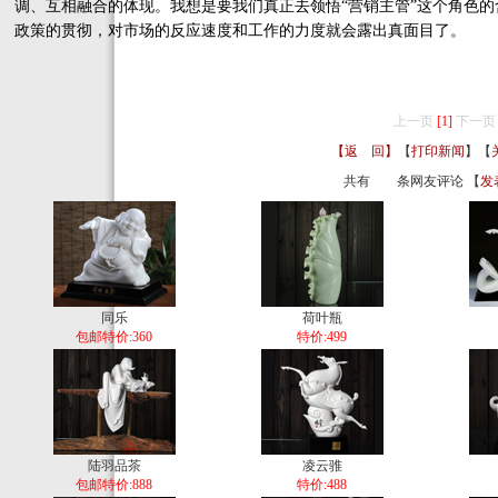
调、互相融合的体现。我想是要我们真正去领悟“营销主管”这个角色
政策的贯彻，对市场的反应速度和工作的力度就会露出真面目了。
上一页
[1]
下一页
【返 回】
【
打印新闻
】【
共有
条网友评论 【
发
同乐
荷叶瓶
包邮特价:360
特价:499
陆羽品茶
凌云骓
包邮特价:888
特价:488