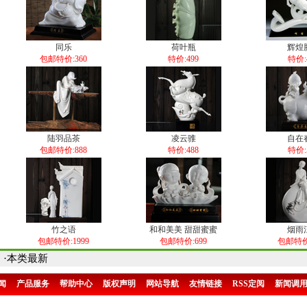
同乐
荷叶瓶
辉煌
包邮特价:360
特价:499
特价:
陆羽品茶
凌云骓
自在
包邮特价:888
特价:488
特价:
竹之语
和和美美 甜甜蜜蜜
烟雨
包邮特价:1999
包邮特价:699
包邮特价:
·本类最新
闻
产品服务
帮助中心
版权声明
网站导航
友情链接
RSS定阅
新闻调