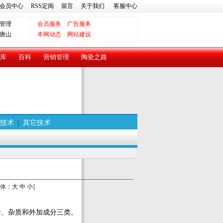
会员中心
RSS定阅
留言
关于我们
客服中心
管理
会员服务
广告服务
唐山
本网动态
网站建设
库
百科
营销管理
陶瓷之路
技术
其它技术
｜
体：
大
中
小
]
、杂质和外加成分三类。