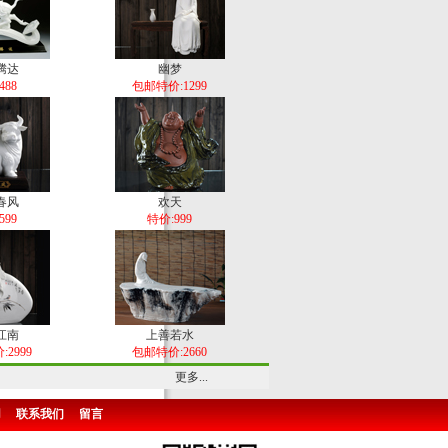
腾达
幽梦
488
包邮特价:1299
春风
欢天
599
特价:999
江南
上善若水
2999
包邮特价:2660
更多...
用
联系我们
留言