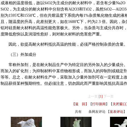
成液相的温度很低，故以SiO2为主成分的耐火材料中，若含有少量Na2
SiO2，为主成分的耐火材料中分别含有Al2O3和TiO2，虽然SiO2—Al2
别为1595℃和1550℃，但在共熔温度下系统内每1%杂质氧化物生成的液
且，随温度的升高，此差别更大，如在1600℃下，约为2.3 倍。因此，杂质A
铝对硅质耐火材料的高温性能危害极大。另外，当杂质与主成分共存时
度降低愈快以及润湿性愈好，则对耐火材料的危害愈严重。
因此，欲提高耐火材料抵抗高温的性能，必须严格控制杂质的含量
（三）外加成分
常称外加剂，是在耐火制品生产中为特定目的另外加入的少量成分。
而加入的矿化剂；为抑制材料中某些物相形成，而加入的抑制剂或稳定
等等。总之，在耐火材料生产中，采取加入少量外加剂可在一定程度上
制品获得某种预期特性。但必须注意，切勿因此而严重影响其抵抗高温
上一页
[1]
下一页
【返 回】
【
打印新闻
】【
关闭窗口
共有
条网友评论 【
发表评论
】