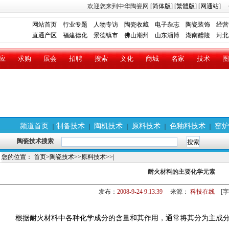
欢迎您来到中华陶瓷网
[简体版]
[繁體版]
[网通站]
网站首页
行业专题
人物专访
陶瓷收藏
电子杂志
陶瓷装饰
经营
直通产区
福建德化
景德镇市
佛山潮州
山东淄博
湖南醴陵
河北
应
求购
展会
招聘
搜索
文化
商城
名家
技术
图
频道首页
制备技术
陶机技术
原料技术
色釉料技术
窑炉
｜
｜
｜
｜
｜
陶瓷技术搜索
您的位置：
首页
>
陶瓷技术
>>
原料技术
>>|
耐火材料的主要化学元素
发布：
2008-9-24 9:13:39
来源：
科技在线
[字
根据耐火材料中各种化学成分的含量和其作用，通常将其分为主成分