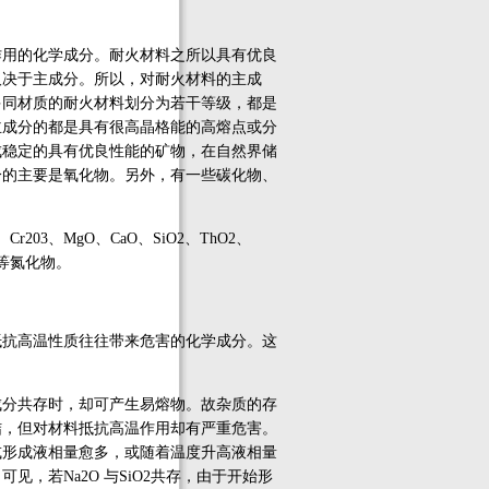
用的化学成分。耐火材料之所以具有优良
取决于主成分。所以，对耐火材料的主成
多同材质的耐火材料划分为若干等级，都是
主成分的都是具有很高晶格能的高熔点或分
成稳定的具有优良性能的矿物，在自然界储
分的主要是氧化物。另外，有一些碳化物、
3、MgO、CaO、SiO2、ThO2、
N4等氮化物。
抗高温性质往往带来危害的化学成分。这
分共存时，却可产生易熔物。故杂质的存
结，但对材料抵抗高温作用却有严重危害。
或形成液相量愈多，或随着温度升高液相量
，若Na2O 与SiO2共存，由于开始形