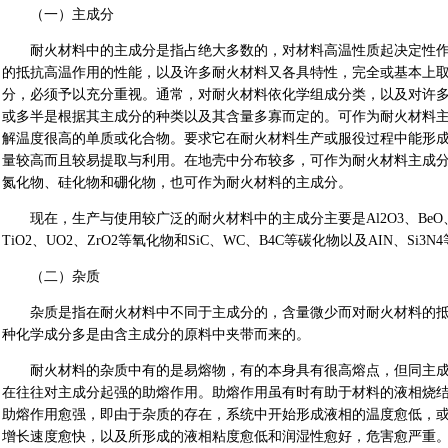
（一）主成分
耐火材料中的主成分是指占绝大多数的，对材料高温性质起决定性作
的抵抗高温作用的性能，以及许多耐火材料又各具特性，完全或基本上
分，必须予以充分重视。通常，对耐火材料依化学组成分类，以及对许
或多半是根据其主成分的种类以及其含量多寡而定的。可作为耐火材料
解温度很高的单质或化合物。要求它在耐火材料生产或服役过程中能形
量较高而且较易提取与利用。在地壳中分布较多，可作为耐火材料主成
氮化物、硅化物和硼化物，也可作为耐火材料的主成分。
现在，生产与使用较广泛的耐火材料中的主成分主要是Al2O3、BeO、Cr20
TiO2、UO2、ZrO2等氧化物和SiC、WC、B4C等碳化物以及AIN、Si3
（二）杂质
杂质是指在耐火材料中不同于主成分的，含量微少而对耐火材料的抵
种化学成分多是由含主成分的原料中夹带而来的。
耐火材料的杂质中有的是易熔物，有的本身具有很高熔点，但同主成
在往往对主成分起强的助熔作用。助熔作用虽有时有助于材料的液相烧
助熔作用愈强，即由于杂质的存在，系统中开始形成液相的温度愈低，
增长速度愈快，以及所形成的液相粘度愈低和润湿性愈好，危害愈严重。可见