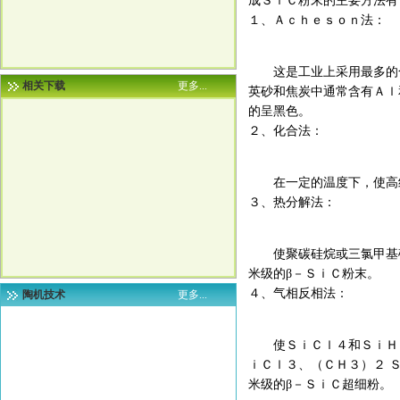
成ＳｉＣ粉末的主要方法有
１、Ａｃｈｅｓｏｎ法：
这是工业上采用最多的合
相关下载
更多...
英砂和焦炭中通常含有Ａｌ
的呈黑色。
２、化合法：
在一定的温度下，使高纯
３、热分解法：
使聚碳硅烷或三氯甲基硅
米级的β－ＳｉＣ粉末。
４、气相反相法：
陶机技术
更多...
使ＳｉＣｌ４和ＳｉＨ４
ｉＣｌ３、（ＣＨ３）２ 
米级的β－ＳｉＣ超细粉。