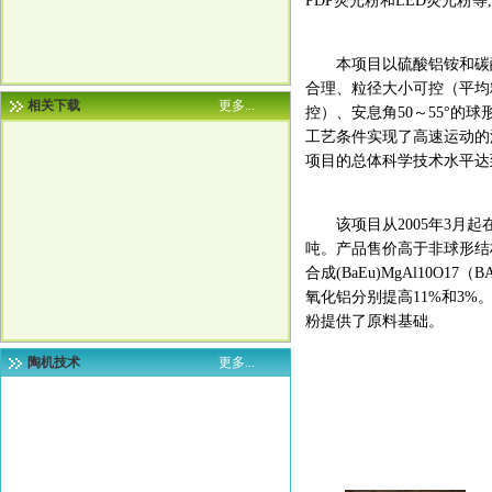
PDP荧光粉和LED荧光粉
本项目以硫酸铝铵和碳酸
合理、粒径大小可控（平均粒径
相关下载
更多...
控）、安息角50～55°的球
工艺条件实现了高速运动的
项目的总体科学技术水平达
该项目从2005年3月起
吨。产品售价高于非球形结构
合成(BaEu)MgAl10O17
氧化铝分别提高11%和3
粉提供了原料基础。
陶机技术
更多...