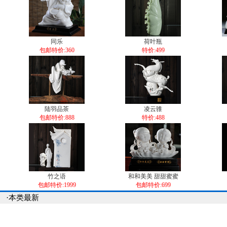
同乐
荷叶瓶
包邮特价:360
特价:499
陆羽品茶
凌云骓
包邮特价:888
特价:488
竹之语
和和美美 甜甜蜜蜜
包邮特价:1999
包邮特价:699
·本类最新