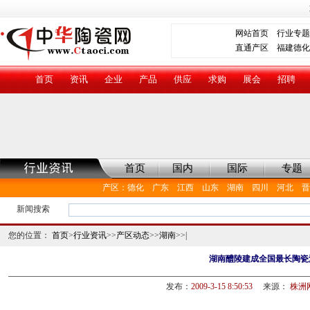
网站首页
行业专题
直通产区
福建德化
首页
资讯
企业
产品
供应
求购
展会
招聘
首页
国内
国际
专题
产区
：
德化
广东
江西
山东
湖南
四川
河北
晋
新闻搜索
您的位置：
首页
>
行业资讯
>>
产区动态
>>
湖南
>>|
湖南醴陵建成全国最长陶瓷
发布：
2009-3-15 8:50:53
来源：
株洲