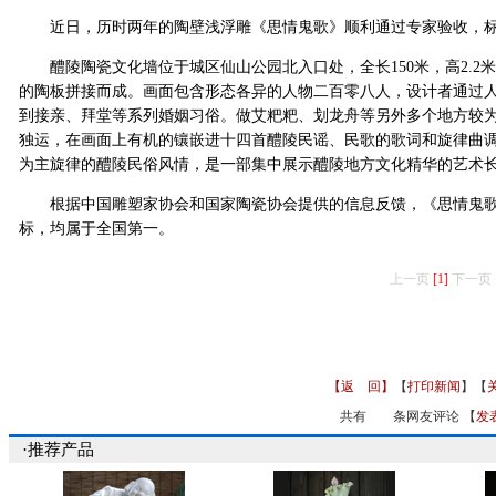
近日，历时两年的陶壁浅浮雕《思情鬼歌》顺利通过专家验收，标
醴陵陶瓷文化墙位于城区仙山公园北入口处，全长150米，高2.2米，
的陶板拼接而成。画面包含形态各异的人物二百零八人，设计者通过
到接亲、拜堂等系列婚姻习俗。做艾粑粑、划龙舟等另外多个地方较
独运，在画面上有机的镶嵌进十四首醴陵民谣、民歌的歌词和旋律曲
为主旋律的醴陵民俗风情，是一部集中展示醴陵地方文化精华的艺术
根据中国雕塑家协会和国家陶瓷协会提供的信息反馈，《思情鬼歌
标，均属于全国第一。
上一页
[1]
下一页
【返 回】
【
打印新闻
】【
共有
条网友评论 【
发
·推荐产品