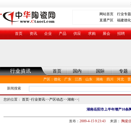
网站首页
行业专题
直通产区
福建德化
首页
资讯
企业
产品
供应
求购
展会
招聘
首页
国内
国际
专题
产区
：
德化
广东
江西
山东
湖南
四川
河北
晋
新闻搜索
您的位置：
首页
>
行业资讯
>>
产区动态
>>
湖南
>>|
湖南岳阳市上半年增产10条
发布：
2009-4-15 9:23:43
来源：
陶瓷