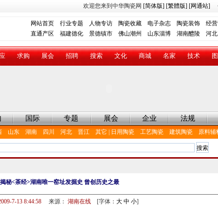
欢迎您来到中华陶瓷网
[简体版]
[繁體版]
[网通站]
网站首页
行业专题
人物专访
陶瓷收藏
电子杂志
陶瓷装饰
经营
直通产区
福建德化
景德镇市
佛山潮州
山东淄博
湖南醴陵
河北
应
求购
展会
招聘
搜索
文化
商城
名家
技术
图
内
国际
专题
展会
企业
法规
西
山东
湖南
四川
河北
晋江
其它
|
日用陶瓷
工艺陶瓷
建筑陶瓷
原料辅
揭秘<茶经>湖南唯一窑址发掘史 曾创历史之最
2009-7-13 8:44:58
来源：
湖南在线
[字体：
大
中
小
]