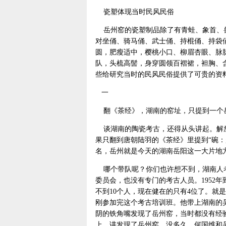
瓷塑体现当时民风民俗
岳州窑的瓷塑制品除了有青蛙、象首、兽
对坐俑、骑马俑、武士俑、持棍俑、持袋
圆，肥瘦适中，樱桃小口、柳眉杏眼、脉
队，头梳高髻，身穿圆领百褶裙，袒胸、
些给研究当时的民风民俗提供了可贵的资
一
翻《茶经》，湖南的窑址，只提到一个
谈湖南的陶瓷考古，还得从头讲起。解放
果只翻到唐朝陆羽的《茶经》里提到“碗
名，岳州就是今天的湖南岳阳这一大片地
哪个带队呢？你们也许想不到，湖南人考
委员会，也没有专门的考古人员。1952年
不到10个人，现在健在的只有4位了。就
刚参加完这个考古培训班。他带上湖南的
阴的铁角嘴发现了岳州窑，当时都没有经
上，讲发现了岳州窑。没多久，何国维和