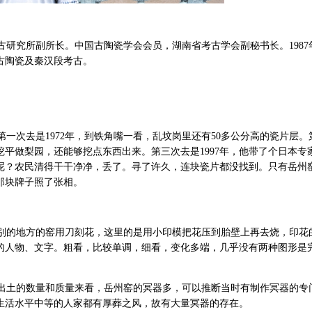
研究所副所长。中国古陶瓷学会会员，湖南省考古学会副秘书长。1987
古陶瓷及秦汉段考古。
次去是1972年，到铁角嘴一看，乱坟岗里还有50多公分高的瓷片层。
被挖平做梨园，还能够挖点东西出来。第三次去是1997年，他带了个日本专
呢？农民清得干干净净，丢了。寻了许久，连块瓷片都没找到。只有岳州
那块牌子照了张相。
的地方的窑用刀刻花，这里的是用小印模把花压到胎壁上再去烧，印花
的人物、文字。粗看，比较单调，细看，变化多端，几乎没有两种图形是
土的数量和质量来看，岳州窑的冥器多，可以推断当时有制作冥器的专
生活水平中等的人家都有厚葬之风，故有大量冥器的存在。