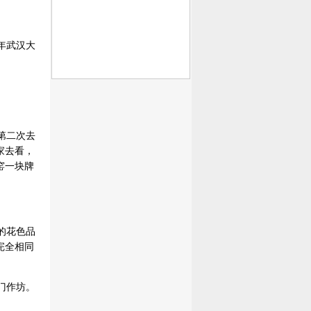
年武汉大
第二次去
家去看，
窑一块牌
的花色品
完全相同
门作坊。