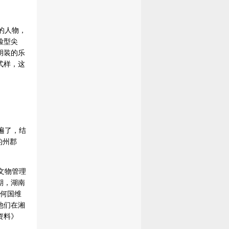
的人物，
脸型尖
胡装的乐
式样，这
遍了，结
的州郡
文物管理
期，湖南
人何国维
他们在湘
资料》