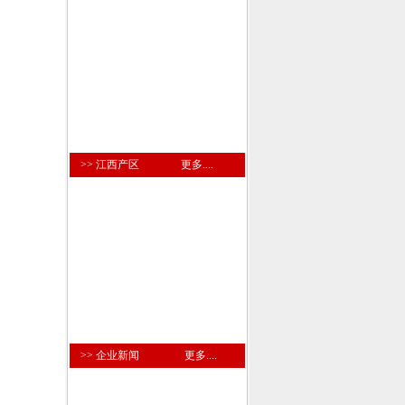
>> 江西产区
更多....
>> 企业新闻
更多....