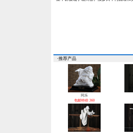
·推荐产品
同乐
包邮特价:360