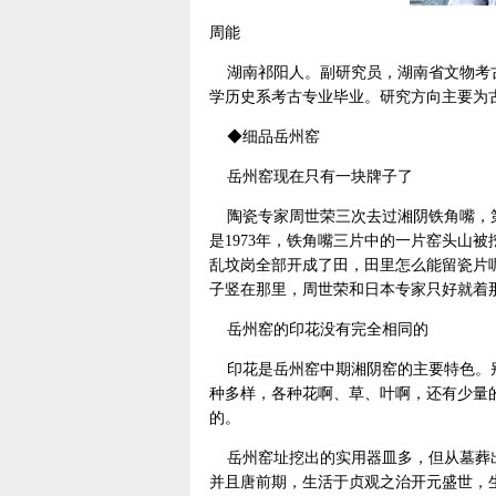
周能
湖南祁阳人。副研究员，湖南省文物考古
学历史系考古专业毕业。研究方向主要为
◆细品岳州窑
岳州窑现在只有一块牌子了
陶瓷专家周世荣三次去过湘阴铁角嘴，第一
是1973年，铁角嘴三片中的一片窑头山
乱坟岗全部开成了田，田里怎么能留瓷片
子竖在那里，周世荣和日本专家只好就着
岳州窑的印花没有完全相同的
印花是岳州窑中期湘阴窑的主要特色。别
种多样，各种花啊、草、叶啊，还有少量
的。
岳州窑址挖出的实用器皿多，但从墓葬出
并且唐前期，生活于贞观之治开元盛世，