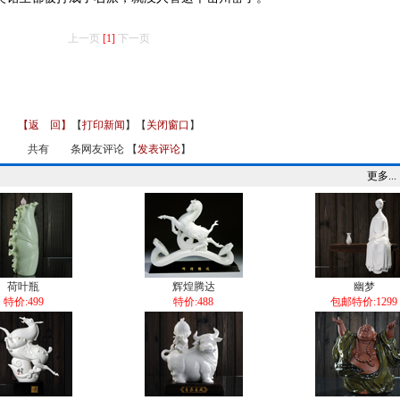
上一页
[1]
下一页
【返 回】
【
打印新闻
】【
关闭窗口
】
共有
条网友评论 【
发表评论
】
更多...
荷叶瓶
辉煌腾达
幽梦
特价:499
特价:488
包邮特价:1299