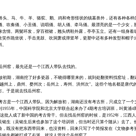
头、马、牛、羊、骆驼、鹅、鸡和奇形怪状的镇墓兽外，还有各种各样
俑、吹奏俑、小丑俑、说唱俑、胡人俑、牵马俑。最漂亮的是一个少女，
脉含情。两鬓环发，穿百褶裙，翘头绣鞋外露，亭亭玉立。还有一组身着
含笑作跪坐状，手击羌鼓、吹洞萧或弹竖琴，瓷塑中还有多种发型和帽子
料。
岳州窑，最先还是一个江西人带队去找的。
初期，湖南挖了好多瓷器，不晓得哪里来的，就到处翻资料找窑址，翻
：越州上，鼎州、婺州次；岳州上，寿州、洪州次”。这些个地名都是唐代
方。于是就去找岳州窑。
古是一个江西人带队。因为解放初，湖南还没有考古所，只成立了一个
到1955年，中国科学院和北京大学联合起来办了4期考古培训班，叫黄浦4
是这批人成了新中国的考古骨干。但去找岳州窑的时候，是1952年，江西
吴铭生（吴铭生后来也参加了这个培训班，但当时还只算个随从）去了。
验，既没有把东西带回来，也没资料，回来只写了个简报发在《文物参考
吴铭生都被打成了右派，就没人管这个岳州窑了。