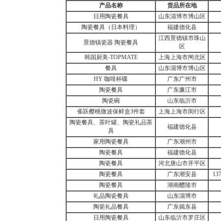
产品名称
货品所在地
日用陶瓷餐具
山东淄博市博山区
陶瓷餐具（日本料理）
福建德化县
江西景德镇市珠山
景德镇瓷器 陶瓷餐具
区
韩国厨美-TOPMATE
上海上海市闸北区
餐具
山东淄博市博山区
HY 咖啡杯碟
广东广州市
陶瓷餐具
广东廉江市
陶瓷碗
山东临沂市
雀跃樱桃微波保鲜盒3件套
上海上海市闵行区
陶瓷餐具、茶叶罐、陶瓷礼品茶
福建德化县
具
家用陶瓷餐具
广东潮州市
陶瓷餐具
福建德化县
陶瓷餐具
河北唐山市开平区
陶瓷餐具
广东潮安县
13
陶瓷餐具
湖南醴陵市
礼品陶瓷餐具
山东淄博市
陶瓷礼品餐具
广东揭东县
日用陶瓷餐具
山东临沂市罗庄区