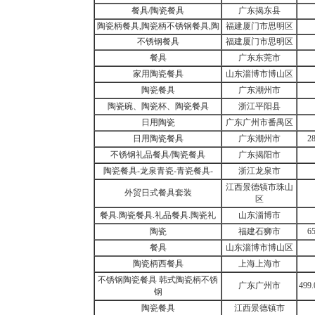
餐具/陶瓷餐具
广东揭东县
陶瓷柄餐具,陶瓷柄不锈钢餐具,陶
福建厦门市思明区
不锈钢餐具
福建厦门市思明区
餐具
广东东莞市
家用陶瓷餐具
山东淄博市博山区
陶瓷餐具
广东潮州市
陶瓷碗、陶瓷杯、陶瓷餐具
浙江平阳县
日用陶瓷
广东广州市番禺区
日用陶瓷餐具
广东潮州市
2
不锈钢礼品餐具/陶瓷餐具
广东揭阳市
陶瓷餐具-龙泉青瓷-青瓷餐具-
浙江龙泉市
江西景德镇市珠山
外贸日式餐具套装
区
餐具.陶瓷餐具.礼品餐具.陶瓷礼
山东淄博市
陶瓷
福建石狮市
6
餐具
山东淄博市博山区
陶瓷柄西餐具
上海上海市
不锈钢陶瓷餐具 韩式陶瓷柄不锈
广东广州市
49
钢
陶瓷餐具
江西景德镇市