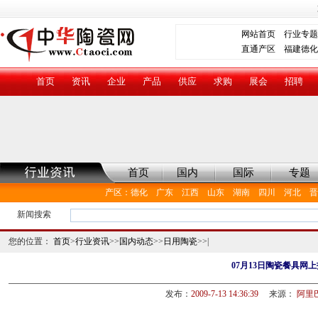
网站首页
行业专题
直通产区
福建德化
首页
资讯
企业
产品
供应
求购
展会
招聘
首页
国内
国际
专题
产区
：
德化
广东
江西
山东
湖南
四川
河北
晋
新闻搜索
您的位置：
首页
>
行业资讯
>>
国内动态
>>
日用陶瓷
>>|
07月13日陶瓷餐具网
发布：
2009-7-13 14:36:39
来源：
阿里