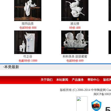
陆羽品茶
凌云骓
包邮特价:888
特价:488
竹之语
和和美美 甜甜蜜蜜
包邮特价:1999
包邮特价:699
·本类最新
关于我们
本站新闻
产品服务
帮助中心
版权
版权所有 (C) 2006-2014 中华陶瓷网 Ctao
闽ICP备1002