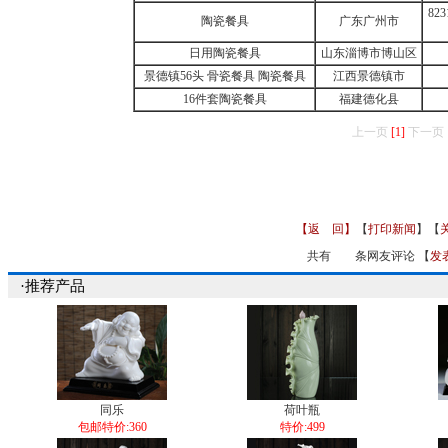
82
陶瓷餐具
广东广州市
日用陶瓷餐具
山东淄博市博山区
景德镇56头 骨瓷餐具 陶瓷餐具
江西景德镇市
16件套陶瓷餐具
福建德化县
上一页
[1]
下一页
【返 回】
【
打印新闻
】【
共有
条网友评论 【
发
·推荐产品
同乐
荷叶瓶
包邮特价:360
特价:499