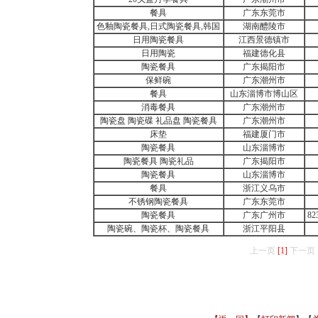
餐具
广东东莞市
色釉陶瓷餐具,日式陶瓷餐具,韩国
湖南醴陵市
日用陶瓷餐具
江西景德镇市
日用陶瓷
福建德化县
陶瓷餐具
广东揭阳市
保鲜碗
广东潮州市
餐具
山东淄博市博山区
消毒餐具
广东潮州市
陶瓷盘 陶瓷碟 礼品盘 陶瓷餐具
广东潮州市
床垫
福建厦门市
陶瓷餐具
山东淄博市
陶瓷餐具 陶瓷礼品
广东揭阳市
陶瓷餐具
山东淄博市
餐具
浙江义乌市
不锈钢陶瓷餐具
广东东莞市
陶瓷餐具
广东广州市
82
陶瓷碗、陶瓷杯、陶瓷餐具
浙江平阳县
上一页
[1]
下一页