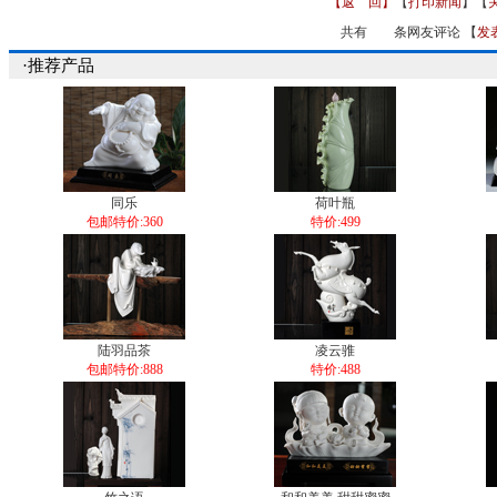
【返 回】
【
打印新闻
】【
共有
条网友评论 【
发
·推荐产品
同乐
荷叶瓶
包邮特价:360
特价:499
陆羽品茶
凌云骓
包邮特价:888
特价:488