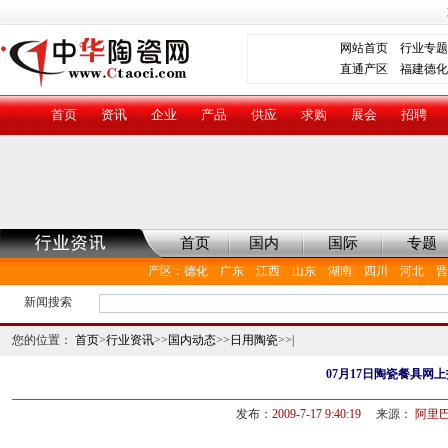
网站首页
行业专题
直通产区
福建德化
首页
资讯
企业
产品
供应
求购
展会
招聘
首页
国内
国际
专题
产区
：
德化
广东
江西
山东
湖南
四川
河北
晋
新闻搜索
您的位置：
首页
>
行业资讯
>>
国内动态
>>
日用陶瓷
>>|
07月17日陶瓷餐具网
发布：
2009-7-17 9:40:19
来源：
阿里