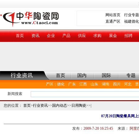
网站首页
行业专题
直通产区
福建德化
首页
资讯
企业
产品
供应
求购
展会
招聘
首页
国内
国际
专题
产区
：
德化
广东
江西
山东
湖南
四川
河北
晋
新闻搜索
您的位置：
首页
>
行业资讯
>>
国内动态
>>
日用陶瓷
>>|
07月20日陶瓷餐具网
发布：
2009-7-20 16:25:45
来源：
阿里