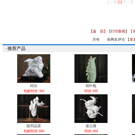
上一页
[1]
下一页
【返 回】
【
打印新闻
】【
共有
条网友评论 【
发
·推荐产品
同乐
荷叶瓶
包邮特价:360
特价:499
陆羽品茶
凌云骓
包邮特价:888
特价:488