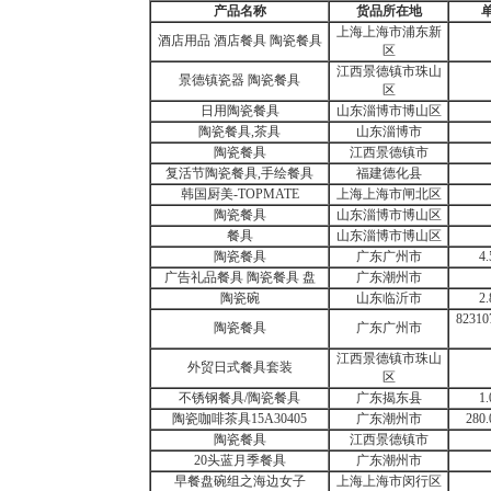
产品名称
货品所在地
上海上海市浦东新
酒店用品 酒店餐具 陶瓷餐具
区
江西景德镇市珠山
景德镇瓷器 陶瓷餐具
区
日用陶瓷餐具
山东淄博市博山区
陶瓷餐具,茶具
山东淄博市
陶瓷餐具
江西景德镇市
复活节陶瓷餐具,手绘餐具
福建德化县
韩国厨美-TOPMATE
上海上海市闸北区
陶瓷餐具
山东淄博市博山区
餐具
山东淄博市博山区
陶瓷餐具
广东广州市
4
广告礼品餐具 陶瓷餐具 盘
广东潮州市
陶瓷碗
山东临沂市
2
8231
陶瓷餐具
广东广州市
江西景德镇市珠山
外贸日式餐具套装
区
不锈钢餐具/陶瓷餐具
广东揭东县
1
陶瓷咖啡茶具15A30405
广东潮州市
280
陶瓷餐具
江西景德镇市
20头蓝月季餐具
广东潮州市
早餐盘碗组之海边女子
上海上海市闵行区