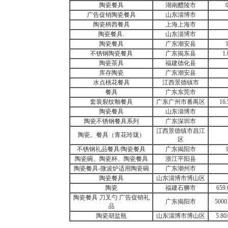
陶瓷餐具
湖南醴陵市
广告促销陶瓷餐具
山东淄博市
陶瓷柄西餐具
上海上海市
陶瓷餐具.
山东淄博市
陶瓷餐具
广东潮安县
不锈钢陶瓷餐具
广东揭东县
1
陶瓷茶具
福建德化县
库存陶瓷
广东潮安县
水点桃花餐具
江西景德镇市
餐具
广东东莞市
套装裂纹釉餐具
广东广州市番禺区
16
陶瓷餐具
山东淄博市
陶瓷不锈钢餐具系列
广东深圳市
江西景德镇市昌江
陶瓷。餐具（青花玲珑）
区
不锈钢礼品餐具/陶瓷餐具
广东揭阳市
陶瓷碗、陶瓷杯、陶瓷餐具
浙江平阳县
陶瓷餐具-微波炉适用陶瓷碗
广东潮州市
陶瓷餐具
山东淄博市博山区
陶瓷
福建石狮市
659
陶瓷餐具 刀叉勺 广告促销礼
广东揭阳市
500
品
陶瓷胡盐瓶
山东淄博市博山区
5.8