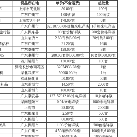
货品所在地
单价
(
不含运费
)
起批量
E
上海市闸北区
80.00/件
100件
广东广州市
1.00/面议
100面议
组
上海市闵行区
178.00/套
0套
广东广州市
82310733.00/价格来电详谈
1价格来电详谈
/旅行筷
广东揭东县
1.00/套价格详谈
200套价格详谈
山东临沂市
2.80/件到3.00/件
20件到3.00/件
、情侣杯
广东广州市
21.20/套
16套
具
广东潮州市
128.00/套
3套
05
广东潮州市
280.00/套到300.00/套
10套到300.00/套
四川绵阳市
150.00/套
100套
湖南长沙市雨花区
132074933.28/套
1套
机
湖北武汉市
50000.00/台
1台
福建德化县
50.00/套
50套
销礼品
山东淄博市
14.50/套
2000套
山东淄博市
180.00/套
10套
广东潮安县
137157912.08/来电详谈
10来电详谈
湖南醴陵市
0.01/来电详谈
1000来电详谈
上海市
28.00/套
2000套
广东揭东县
2.50/支
500支
广东揭阳市
80.00/套
500套
餐具
广东揭阳市
1.00/价格详谈
500价格详谈
广东广州市
4.50/套到6.00/套
100套到6.00/套
广东东莞市
0.10/请面洽
1000请面洽