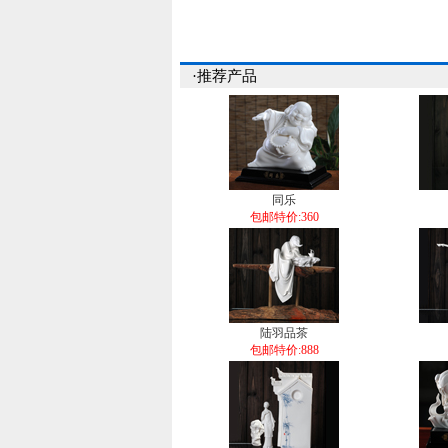
·推荐产品
同乐
包邮特价:360
陆羽品茶
包邮特价:888