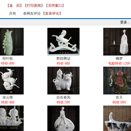
【返 回】
【
打印新闻
】【
关闭窗口
】
共有
条网友评论 【
发表评论
】
更多...
荷叶瓶
辉煌腾达
幽梦
特价:499
特价:488
包邮特价:1299
凌云骓
自在春风
欢天
特价:488
特价:599
特价:999