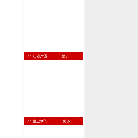
>> 江西产区
更多....
>> 企业新闻
更多....