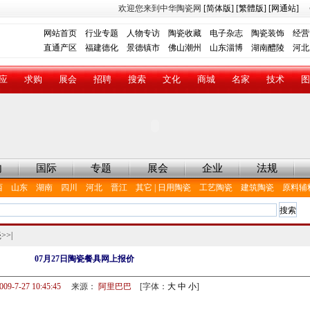
欢迎您来到中华陶瓷网
[简体版]
[繁體版]
[网通站]
网站首页
行业专题
人物专访
陶瓷收藏
电子杂志
陶瓷装饰
经营
直通产区
福建德化
景德镇市
佛山潮州
山东淄博
湖南醴陵
河北
应
求购
展会
招聘
搜索
文化
商城
名家
技术
图
内
国际
专题
展会
企业
法规
西
山东
湖南
四川
河北
晋江
其它
|
日用陶瓷
工艺陶瓷
建筑陶瓷
原料辅
瓷
>>|
07月27日陶瓷餐具网上报价
009-7-27 10:45:45
来源：
阿里巴巴
[字体：
大
中
小
]