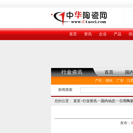
首页
资讯
企业
产品
供
首页
国
产区
：
德化
广东
江
新闻搜索
您的位置：
首页
>
行业资讯
>>
国内动态
>>
日用陶
发布：
2