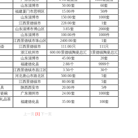
山东淄博市
50.00/套
60套
福建厦门市思明区
15.00/件
50件
山东淄博市
150.00/套
1000套
江西景德镇市
228.00/套
1套
山东淄博市博山区
3.85/套
2000套
山东淄博市
100.00/件
1000件
江西景德镇市珠山区
2400.00/套
1套
酒壶
江西景德镇市
111.00/只
111只
浙江杭州市
600.00/景德镇陶瓷总汇
1景德镇陶瓷总汇
山东淄博市
45.00/套
20套
福建德化县
2.88/个
9999个
）
江西景德镇市昌江区
3.50/个
30个
河北唐山市路北区
500.00/套
5套
江西景德镇市
80.00/套
5套
餐具
陕西西安市
20.00/件
5件
陶瓷碗
广东潮州市
24.00/套
1000套
礼品茶
福建德化县
35.00/套
100套
上一页
[1]
下一页