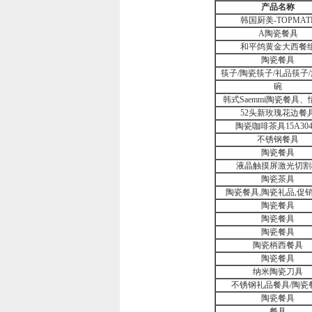
产品名称
韩国厨美-TOPMAT
A陶瓷餐具
和平鸽黄金大西餐
陶瓷餐具
筷子/陶瓷筷子/礼品筷子
碗
韩式Saemmi陶瓷餐具
52头新玫瑰花边餐
陶瓷咖啡茶具15A304
不锈钢餐具
陶瓷餐具
液晶触摸屏激光切割
陶瓷茶具
陶瓷餐具,陶瓷礼品,促
陶瓷餐具
陶瓷餐具
陶瓷餐具
陶瓷柄西餐具
陶瓷餐具
纳米陶瓷刀具
不锈钢礼品餐具/陶瓷
陶瓷餐具
餐具