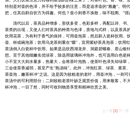
系。人们饮茶注意力转移到茶汤的韵味上来了，对茶叶色、香、味、形的
特别是对壶的色泽，并不给予较多的注意，而是追求壶的“雅趣”。明
把，任其自斟自饮方为得趣。何也？壶小则香不涣散，味不耽阁。”强
清代以后，茶具品种增多，形状多变，色彩多样，再配以诗、书、
茶类的出现，又使人们对茶具的种类与色泽，质地与式样，以及茶具
饮用花茶，为有利于香气的保持，可用壶泡茶，然后斟入瓷杯饮用。
壶、杯或碗泡茶；饮用乌龙茶则重在“啜”，宜用紫砂茶具泡茶；饮用
茶汤倒入白瓷杯中饮用。如果是品饮西湖龙井、洞庭碧螺春、君山银
想。至于其他细嫩名优绿茶，除选用玻璃杯冲泡外，也可选用白色瓷
小不宜大大则水量多，热量大，会将茶叶泡熟，使茶叶色泽失却绿翠
三会使茶香减弱，甚至产生“熟汤味”。此外，冲泡红茶、绿茶、黄茶
茶壶泡，嫩茶杯冲”之说。这是因为较粗老的老叶，用壶冲泡，一则可
茶汤中的可利用部分；二则较粗老茶叶缺乏观赏价值，用来敬客，不
杯冲泡，一目了然，同时可收到物质享受和精神欣赏之美。
上一页
[1]
下一页