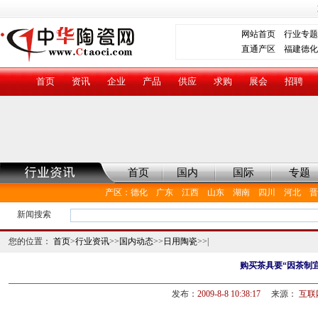
网站首页
行业专题
直通产区
福建德化
首页
资讯
企业
产品
供应
求购
展会
招聘
首页
国内
国际
专题
产区
：
德化
广东
江西
山东
湖南
四川
河北
晋
新闻搜索
您的位置：
首页
>
行业资讯
>>
国内动态
>>
日用陶瓷
>>|
购买茶具要“因茶制宜
发布：
2009-8-8 10:38:17
来源：
互联