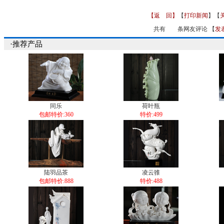
【返 回】
【
打印新闻
】【
共有
条网友评论 【
发
·推荐产品
同乐
荷叶瓶
包邮特价:360
特价:499
陆羽品茶
凌云骓
包邮特价:888
特价:488