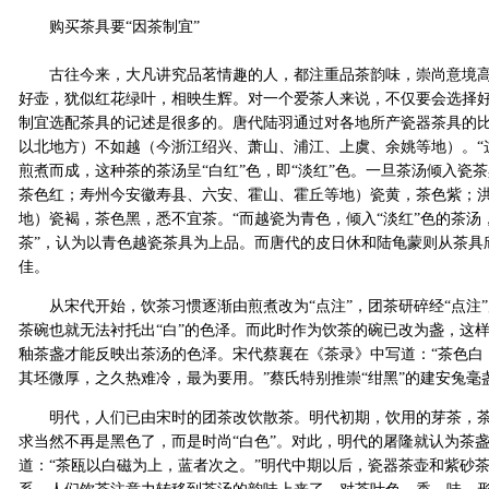
购买茶具要“因茶制宜”
古往今来，大凡讲究品茗情趣的人，都注重品茶韵味，崇尚意境高雅
好壶，犹似红花绿叶，相映生辉。对一个爱茶人来说，不仅要会选择
制宜选配茶具的记述是很多的。唐代陆羽通过对各地所产瓷器茶具的比
以北地方）不如越（今浙江绍兴、萧山、浦江、上虞、余姚等地）。“
煎煮而成，这种茶的茶汤呈“白红”色，即“淡红”色。一旦茶汤倾入瓷
茶色红；寿州今安徽寿县、六安、霍山、霍丘等地）瓷黄，茶色紫；
地）瓷褐，茶色黑，悉不宜茶。“而越瓷为青色，倾入“淡红”色的茶汤
茶”，认为以青色越瓷茶具为上品。而唐代的皮日休和陆龟蒙则从茶具
佳。
从宋代开始，饮茶习惯逐渐由煎煮改为“点注”，团茶研碎经“点注”
茶碗也就无法衬托出“白”的色泽。而此时作为饮茶的碗已改为盏，这样
釉茶盏才能反映出茶汤的色泽。宋代蔡襄在《茶录》中写道：“茶色白
其坯微厚，之久热难冷，最为要用。”蔡氏特别推崇“绀黑”的建安兔毫
明代，人们已由宋时的团茶改饮散茶。明代初期，饮用的芽茶，茶汤
求当然不再是黑色了，而是时尚“白色”。对此，明代的屠隆就认为茶盏
道：“茶瓯以白磁为上，蓝者次之。”明代中期以后，瓷器茶壶和紫砂