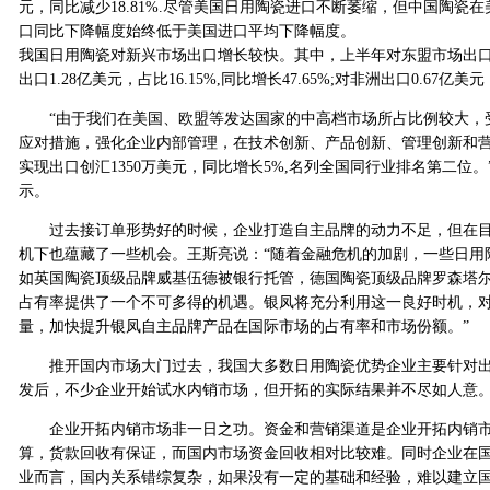
元，同比减少18.81%.尽管美国日用陶瓷进口不断萎缩，但中国陶瓷
口同比下降幅度始终低于美国进口平均下降幅度。
我国日用陶瓷对新兴市场出口增长较快。其中，上半年对东盟市场出口0.43
出口1.28亿美元，占比16.15%,同比增长47.65%;对非洲出口0.67亿美元，
“由于我们在美国、欧盟等发达国家的中高档市场所占比例较大，
应对措施，强化企业内部管理，在技术创新、产品创新、管理创新和
实现出口创汇1350万美元，同比增长5%,名列全国同行业排名第二位
示。
过去接订单形势好的时候，企业打造自主品牌的动力不足，但在目
机下也蕴藏了一些机会。王斯亮说：“随着金融危机的加剧，一些日用
如英国陶瓷顶级品牌威基伍德被银行托管，德国陶瓷顶级品牌罗森塔
占有率提供了一个不可多得的机遇。银凤将充分利用这一良好时机，
量，加快提升银凤自主品牌产品在国际市场的占有率和市场份额。”
推开国内市场大门过去，我国大多数日用陶瓷优势企业主要针对出
发后，不少企业开始试水内销市场，但开拓的实际结果并不尽如人意
企业开拓内销市场非一日之功。资金和营销渠道是企业开拓内销市
算，货款回收有保证，而国内市场资金回收相对比较难。同时企业在
业而言，国内关系错综复杂，如果没有一定的基础和经验，难以建立