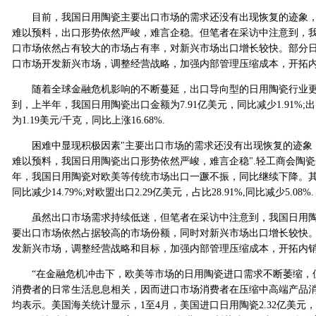
目前，我国日用陶瓷主要出口市场的需求还没有出现恢复的迹象，
难以预料，出口形势依然严峻，难言企稳。但笔者在采访中注意到，
口市场依然占有较大的市场占有率，对新兴市场出口增长较快。部分
口市场开发新兴市场，调整经营战略，加强内部管理压缩成本，开拓
随着全球金融危机影响的不断蔓延，出口导向型的日用陶瓷行业更
到，上半年，我国日用陶瓷出口金额为7.91亿美元，同比减少1.91%;出口
为1.19美元/千克，同比上涨16.68%.
困难中显现积极因素"主要出口市场的需求还没有出现恢复的迹象
难以预料，我国日用陶瓷出口形势依然严峻，难言企稳".轻工商会陶
年，我国日用陶瓷对欧美等传统市场出口一蹶不振，同比继续下降。其中，对
同比减少14.79%;对欧盟出口2.29亿美元，占比28.91%,同比减少5.08%.
虽然出口市场需求持续低迷，但笔者在采访中注意到，我国日用陶
要出口市场依然占据较高的市场份额，同时对新兴市场出口增长较快
发新兴市场，调整经营战略和目标，加强内部管理压缩成本，开拓内
“在金融危机冲击下，欧美等市场的日用陶瓷进口需求不断萎缩，
消费者的日常生活息息相关，因而进口市场消费者在压缩中高端产品消
均表示。美国海关统计显示，1至4月，美国进口日用陶瓷2.32亿美元，同比