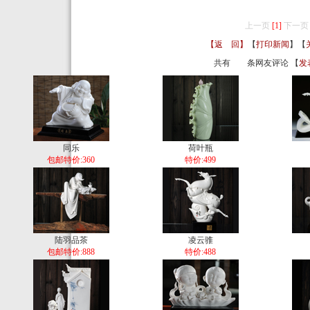
上一页
[1]
下一页
【返 回】
【
打印新闻
】【
共有
条网友评论 【
发
同乐
荷叶瓶
包邮特价:360
特价:499
陆羽品茶
凌云骓
包邮特价:888
特价:488