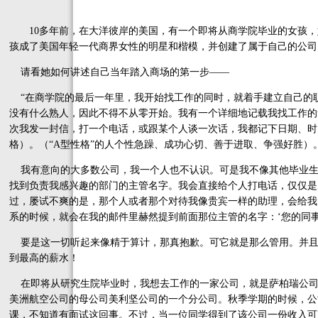
10多年前，在大洋彼岸的美国，有一个即将从商学院毕业的女孩，
孩成了美国年轻一代商界女性的明星和楷模，并创建了属于自己的公司
请看她如何讲述自己当年踏入商场的第一步——
“在商学院的最后一年里，我开始找工作的同时，就着手建立自己的
没有什么熟人，因此不得不从零开始。我有一个详细地记载我找工作的
次我发一封信，打一个电话，或跟某个人谈一次话，我都记下日期、时
格）。（“A型性格”的人个性急躁、成功心切、善于进取、争强好胜）
我有意向的大多数公司，我一个人也不认识。可是我不像其他毕业生
找到负责我感兴趣的部门的主管名字。我会直接给个人打电话，仅仅是
过，屡试不爽的是，那个人或者那个对待我像贵宾一样的助理，会给我
系的时候，就会在我的邮件里赫然提到前面那位主管的名字：‘您的同
要是这一切听起来像精于算计，那真抱歉。可它就是那么管用。并且
到最高的薪水！
在即将从研究生院毕业时，我想去工作的一家公司，就是萨柏瑞公司
美洲航空公司的母公司美利坚公司的一个分公司。秋季学期的时候，公
课，不知道有面试这回事。不过，当一位同学得到了该公司一份收入可