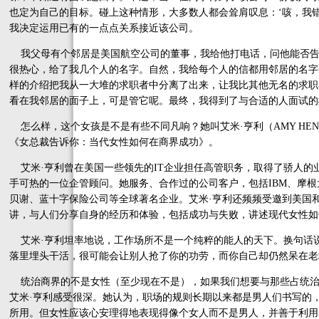
也定为自己的目标。碰上这种情形，大多数人都会耸肩叹息：‘咳，我
我决定运用已有的一点点关系接近该公司。
我父母有个邻居是美国航空公司的董事，我给他打电话，问他能否告
很热心，给了我几个人的名字。自然，我给每个人的信都用邻居的名字
样的介绍把我从一大堆的求职者中分离了出来，让我比其他无名的求职
看在我邻居的面子上，可是管它呢。最终，我得到了与合适的人面试的
怎么样，这个女孩是不是有些不同凡响？她叫艾米·亨利（AMY HE
《女总裁告诉你：当代女性如何在商界成功》。
艾米·亨利曾在美国一些领先的IT企业担任高管职务，取得了骄人的
手可热的一位企管顾问。她服务、合作过的公司客户，包括IBM、摩
贝谢、蓝十字保险公司等全球著名企业。艾米·亨利还频频受邀到美国
讲，与人们分享自身的经历和体验，包括成功与失败，讲述现代女性如
艾米·亨利坦率地说，工作场所不是一个纯粹的能人的天下。换句话
落里埋头干活，很可能会让别人抢了你的功劳，而你自己却仍然呆在老
统治商界的不是女性（至少现在不是），如果我们想要与那些占统治
艾米·亨利感受很深。她认为，职场的规则长期以来都是男人们书写的
所用。但女性应该心安理得地表现得像个女人而不是男人，并善于利用