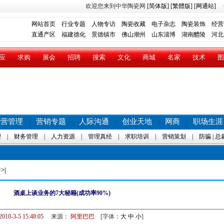
欢迎您来到中华陶瓷网
[简体版]
[繁體版]
[网通站]
网站首页
行业专题
人物专访
陶瓷收藏
电子杂志
陶瓷装饰
经营
直通产区
福建德化
景德镇市
佛山潮州
山东淄博
湖南醴陵
河北
应
求购
展会
招聘
搜索
文化
商城
名家
技术
图
经营管理
营销专题
人际沟通
创业天地
网商
职场生涯
|
|
|
|
|
理
|
财务管理
|
人力资源
|
管理真经
|
求职培训
|
营销策划
|
防骗
|
总
>|
酒桌上谈业务的7大秘籍(成功率90%)
2010-3-5 15:48:05
来源：
阿里巴巴
[字体：
大
中
小
]