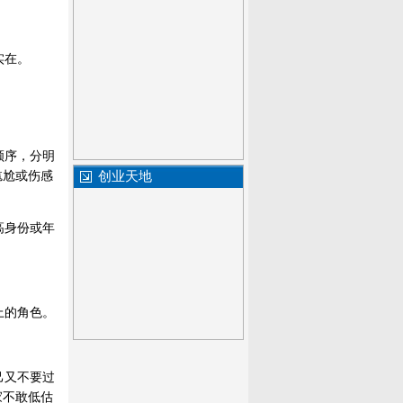
实在。
顺序，分明
尴尬或伤感
创业天地
高身份或年
上的角色。
己又不要过
家不敢低估