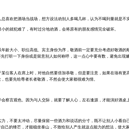
总喜欢把酒场当战场，想方设法劝别人多喝几杯，认为不喝到量就是不
小的就犯难了，有时过分地劝酒，会将原有的朋友感情完全破坏。
年龄大小、职位高低、宾主身份为序，敬酒前一定要充分考虑好敬酒的
要先打听一下身份或是留意别人如何称呼，这一点心中要有数，避免出现
某位客人在席上时，对他自然要倍加恭敬，但是要注意，如果在场有更
敬，也要先给尊者长者敬酒，不然会使大家都很难为情。
会察言观色。因为与人交际，就要了解人心，左右逢源，才能演好酒桌
力，不要太冲动，尽量保留一些酒力和说话的分寸，既不让别人小看自
射自己的锋芒，才能稳坐泰山，不致给别人产生就这点能力的想法，使大