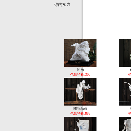
你的实力.
同乐
包邮特价:360
特
陆羽品茶
包邮特价:888
特