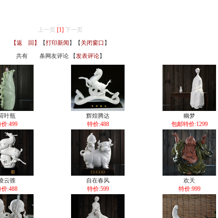
上一页
[1]
下一页
【返 回】
【
打印新闻
】【
关闭窗口
】
共有
条网友评论 【
发表评论
】
荷叶瓶
辉煌腾达
幽梦
价:499
特价:488
包邮特价:1299
凌云骓
自在春风
欢天
价:488
特价:599
特价:999