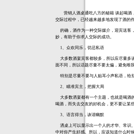
营销人酒桌通吃八方的秘籍 谈起喝酒，
交际过程中，已经越来越多地发现了酒的
的确，酒作为一种交际媒介，迎宾送客，
妙，有助于你求人交际的成功。
1、众欢同乐，切忌私语
大多数酒宴宾客都较多，所以应尽量多谈
面不同，所以话题尽量不要太偏，避免唯
特别是尽量不要与人贴耳小声私语，给别
2、瞄准宾主，把握大局
大多数洒宴都有一个主题，也就是喝酒的
喝酒，而失去交友的好机会，更不要让某
3、语言得当，诙谐幽默
洒桌上可以显示出一个人的才华、常识、
中对你产生好感。所以，应该知道什么时