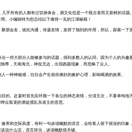
几乎所有的人都有过切身体会，酒文化也是一个既古老而又新鲜的话题
作用。小编辑特为您总结以下难得一见的江湖秘籍！
聚朋会友，彼此沟通，传递友情，发挥了独到的作用，所以，探索一下
论一些大部分人能够参与的话题，得到多数人的认同。因为个人的兴趣
我独尊，天南海北，神侃无边，出现跑题现象，而忽略了众人。
人一种神秘感，往往会产生就你俩好的嫉妒心理，影响喝酒的效果。
目的。赴宴时首先应环视一下各位的神态表情，分清主次，不要单纯地
些哗众取宠的酒徒搅乱东道主的意思。
修养和交际风度，有时一句诙谐幽默的语言，会给客人留下很深的印象
候该说什么话，语言得当，诙谐幽默很关键。