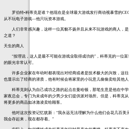
罗伯特•科蒂克是谁？他现在是全球最大游戏发行商动视暴雪的CEO
从不玩电子游戏—他只玩资本游戏。
人们非常感兴趣，这样一位其貌不扬并且从来不玩游戏的商人，是
之道？
天生的商人
“按理说，这人是最不可能在游戏业取得成功的”，科蒂克的一位富
的眼光非常认可。
许多企业家在年幼时都表现出对经商或者是技术极大的兴致，这往
也显示出了经商的潜质，他有时候会将家里的小玩意儿偷偷卖给其他人
科蒂克则认为自己成功之路的起点在曼哈顿，那笔生意是他在中学
家夜总会，专门为未成年的少男少女们提供派对场所。但是，科蒂克从
将更多的商品如冰激凌卖给顾客。
他对这次投资记忆犹新：“我永远无法理解为什么他们会花几百美元
我会存起来，现在都存着。”