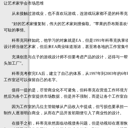
让艺术家学会市场思维
从未接触过游戏业，也不喜欢玩游戏，连游戏玩家都不是的科蒂克
“好的艺术家懂复制，伟大的艺术家则擅偷取。”苹果的乔布斯喜欢
可耻的事情。
科蒂克同样如此，他学习的对象就是EA，但是1991年科蒂克执掌动
设计师当做艺术家，但后来EA商业味道渐浓，甚至将各地的工作室集
充满创意与点子的游戏设计师不但要考虑产品的设计，还得与一帮只
头加工厂”。
科蒂克考察完EA后，建立了自己的体系，从1997年到2003年的6
工作室还可以保留自己的名字。
值得一提的是，尽管商业化不可避免，但科蒂克在营造工作环境方
然后为各个工作室提供市场数据，但是并不强制，而是让各个工作室自
因为工作室的几位主管能够从产品收入中提成，但亏损也要承担一
制作人逐渐明白商业，从而在产品开发初期便引入了商业性的设计。
在接手之初，科蒂克依然面临动视债务问题，但是动视却在逐渐恢复，两