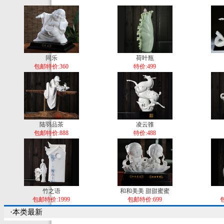
同乐
荷叶瓶
包邮特价:360
特价:499
陆羽品茶
凌云骓
包邮特价:888
特价:488
竹之语
和和美美 甜甜蜜蜜
包邮特价:1999
包邮特价:699
包
·本类最新