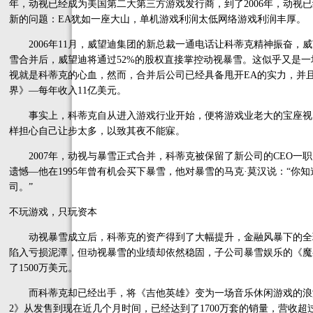
年，动视已经成为美国第二大第三方游戏发行商，到了2006年，动视
新的问题：EA犹如一座大山，单机游戏利润太低网络游戏利润丰厚。
2006年11月，威望迪集团的新总裁一通电话让科蒂克精神振奋，威
雪合并后，威望迪将通过52%的股权直接掌控动视暴雪。这似乎又是
视就是科蒂克的心血，然而，合并后公司已经具备甩开EA的实力，并
界》—每年收入11亿美元。
事实上，科蒂克自从进入游戏行业开始，便将游戏业老大的宝座视为
样担心自己让步太多，以致其夜不能寐。
2007年，动视与暴雪正式合并，科蒂克被保留了新公司的CEO一
遗憾—他在1995年曾有机会买下暴雪，他对暴雪的马克·莫汉说：“你知
司。”
不玩游戏，只玩资本
动视暴雪成立后，科蒂克的资产得到了大幅提升，金融风暴下的全球
陷入亏损泥潭，但动视暴雪的业绩却依然稳固，子公司暴雪娱乐的《魔兽
了1500万美元。
而科蒂克却已经出手，将《吉他英雄》变为一场音乐休闲游戏的浪
2》从发售到现在近几个月时间，已经达到了1700万套的销量，营收超