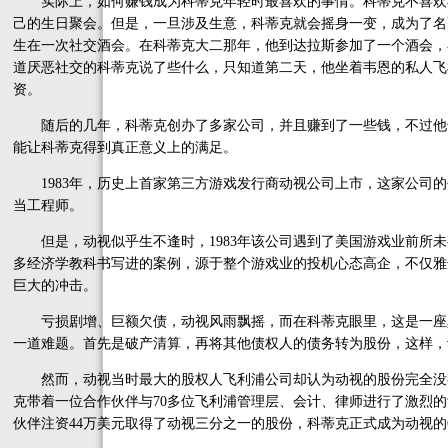
实际上，如何赚钱成为科蒂克年轻时最喜欢的事情。科蒂克不喜欢
己的生日聚会。但是，一旦涉及生意，科蒂克就会摇身一变，成为了名
生在一次社交酒会。在科蒂克大二那年，他到达拉斯参加了一个酒会，
道厌恶社交的科蒂克说了些什么，只知道第二天，他坐着韦恩的私人飞机
资。
随后的几年，科蒂克创办了多家公司，并且赚到了一些钱，不过他
能让科蒂克得到真正意义上的满足。
1983年，历史上首家第三方游戏发行商动视公司上市，这家公司的
当工程师。
但是，动视似乎生不逢时，1983年该公司遇到了美国游戏业前所未有的
多经济学教科书写进的案例，源于整个游戏业的投机心态高企，不仅雅
巨大的冲击。
亏损剧增、巨额欠债，动视风雨飘摇，而在科蒂克眼里，这是一座
一道难题。首先是破产清算，再将其他债权人的债务转为股份，这样，
然而，动视当时最大的股权人飞利浦公司却认为动视的股份完全没
克带着一位合作伙伴与70多位飞利浦管理层、会计、律师进行了激烈
伙伴注资44万美元取得了动视三分之一的股份，科蒂克正式成为动视的