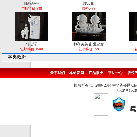
陆羽品茶
凌云骓
包邮特价:888
特价:488
竹之语
和和美美 甜甜蜜蜜
包邮特价:1999
包邮特价:699
包
·本类最新
关于我们
本站新闻
产品服务
帮助中心
版权
版权所有 (C) 2006-2014 中华陶瓷网 Ctao
闽ICP备1002