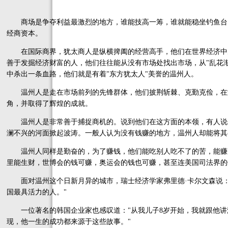
商场是争夺利益最激烈的地方，谁能技高一筹，谁就能稳坐钓鱼台
经商资本。
在国际商界，犹太商人是纵横捭阖的经营高手，他们在世界经济中
善于发掘经济财富的人，他们往往能从没有市场处找出市场，从"乱花
中杀出一条血路，他们就是有着"东方犹太人"美誉的温州人。
温州人是走在市场前列的先锋群体，他们披荆斩棘、克勤克俭，在
角，并取得了辉煌的成就。
温州人是非常善于捕捉商机的。说到他们在这方面的本领，有人说
澜不兴的河面掀起波涛。一般人认为没有钱赚的地方，温州人却能将其
温州人同样是勤奋的，为了赚钱，他们能吃别人吃不了的苦，能赚
里能生财，世博会的钱可赚，奥运会的钱也可赚，甚至连美国司法界的
面对温州这个日新月异的城市，瑞士经济学家弗里德·卡尔文森说：
国最具活力的人。"
一位著名的韩国企业家也感叹道："从我儿子8岁开始，我就跟他讲温
现，他一生的成功都来源于这些故事。"