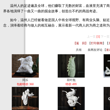
温州人的足迹遍及全球，他们赚取了无数的财富，血液里充满了商
界各地演绎了一曲又一曲的掘金故事，创造出不朽的商战奇迹。
如今，温州人已经被看做是国人中有全球视野、有商业头脑、贴近
念，演绎着经商与做人的相互融合，展示着新一代商人的为商之道和为
上一页
[1]
下一页
【返 回】
【
打印新闻
】【
共有
条网友评论 【
发
同乐
荷叶瓶
包邮特价:360
特价:499