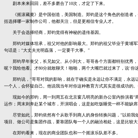
剧本来来回回，差不多磨合了10次，才定了下来。
《摇滚藏獒》是中国创造，美国制造。郑钧是这个角色的创造者，
括选择哪一家制作公司，他都关注，但是更相信专业人才。
关于会选择经商，郑钧觉得有神秘的遗传基因。
郑钧对媒体坦承，祖父对他的影响最大。郑钧的祖父毕业于黄埔军
句话是：“大丈夫光明磊落，一定要干大事。”
郑钧早年丧父，长兄如父。从小到大，哥哥各个方面都特别优秀，“
呢？我给他看。才80分就敢聊天！啪啪，两个大嘴巴就过来了，说‘你这
郑钧说，“哥哥对我的影响，就在于确实是永远让你不满足，永远让
一个人，会怀疑自己。他说我当年对你这种教育方式其实是很成功的。
现如今的郑钧，周一到周五在北京窗几明亮的新办公室内扮演着“商
运作；周末则奔赴某个城市，开演唱会，这是如吃饭睡觉一样不能缺席
尽管如此，郑钧依然有个从歌手到商人的身份转换问题，“以前我做
项目、做公司是集团作战，要靠团队每一个人的融洽相处，这是比较大
在郑钧看来，现在的商业团队也和一个摇滚乐队差不多。