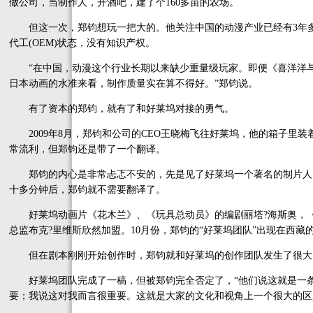
做公司，当制作人，开酒吧，建了个160多亩的农场。
但这一次，郑钧想玩一把大的。他关注中国的动漫产业已经有3年多
代工(OEM)状态，没有知识产权。
“在中国，动漫这个行业长期以来缺少重量级玩家。即便《喜洋洋与
日本动画的水准来看，制作质量实在算不得好。”郑钧说。
有了资本的郑钧，就有了和好莱坞对接的勇气。
2009年8月，郑钧和公司的CEO王晓梅飞往好莱坞，他的箱子里
常流利，但郑钧还是带了一个翻译。
郑钧的内心是非常忐忑不安的，先是见了好莱坞一个著名的制片人
十多分钟后，郑钧就不需要翻译了。
好莱坞动画片《花木兰》、《玩具总动员》的编剧丽塔?海斯奥，《
总监布克?里维斯欣然加盟。10月份，郑钧的“好莱坞团队”出现在西
但在剧本刚刚开始创作时，郑钧就和好莱坞的创作团队发生了很大
好莱坞团队完成了一稿，但被郑钧完全否定了，“他们说这就是一条
要；我说这对我而言很重要。这就是大家的文化和视角上一个很大的区