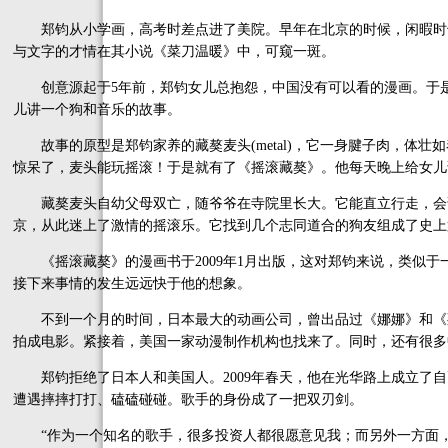
郑钧从小学画，高考时差点进了美院。早年在北京的时候，闲暇时
与文字的才情在其小说《菜刀温暖》中，可窥一斑。
创意源起于5年前，郑钧女儿总抱怨，中国没有可以看的漫画。于是
儿讲一个狗和音乐的故事。
故事的原型是郑钧家养的藏獒麦头(metal)，它一身腱子肉，体壮
惊呆了，麦头能玩摇滚！于是就有了《摇滚藏獒》。他每天晚上给女儿
藏獒麦头自幼父母双亡，随爷爷在寺院里长大。它能直立行走，会
京，从此迷上了激情的摇滚乐。它找到几个志同道合的狗友组成了史上
《摇滚藏獒》的漫画书于2009年1月出版，这对郑钧来说，类似于一
接下来事情的发生远远快于他的想象。
不到一个月的时间，日本最大的动画公司，曾出品过《娜娜》和《死亡笔
拍成电影。紧接着，美国一家动漫制作机构也找来了。同时，还有很多
郑钧拒绝了日本人和美国人。2009年春天，他在光华路上成立了自
遭遇摔摔打打、磕磕碰碰。歌手的身份成了一把双刃剑。
“作为一个知名的歌手，很多投资人都很愿意见我；而另外一方面，