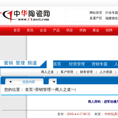
网站首页
行业专题
直通产区
福建德化
首页
资讯
企业
产品
供应
求购
展会
招聘
首页
经营管理
营销专题
|
|
|
商人之道
|
客户管理
|
财务管理
|
人力资源
信息内容
您的位置：
首页
>
营销管理
>>
商人之道
>>|
商人郑钧：进军动漫
发布：
2010-4-4 17:06:32
来源：
中外玩具