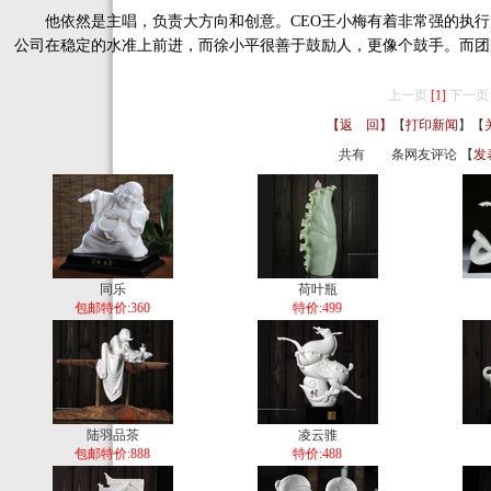
他依然是主唱，负责大方向和创意。CEO王小梅有着非常强的执行
公司在稳定的水准上前进，而徐小平很善于鼓励人，更像个鼓手。而团
上一页
[1]
下一页
【返 回】
【
打印新闻
】【
共有
条网友评论 【
发
同乐
荷叶瓶
包邮特价:360
特价:499
陆羽品茶
凌云骓
包邮特价:888
特价:488