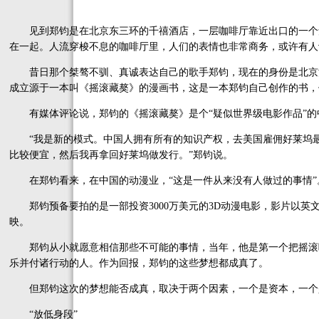
见到郑钧是在北京东三环的千禧酒店，一层咖啡厅靠近出口的一个角
在一起。人流穿梭不息的咖啡厅里，人们的表情也非常商务，或许有人
昔日那个桀骜不驯、真诚表达自己的歌手郑钧，现在的身份是北京
成立源于一本叫《摇滚藏獒》的漫画书，这是一本郑钧自己创作的书，
有媒体评论说，郑钧的《摇滚藏獒》是个“疑似世界级电影作品”的
“我是新的模式。中国人拥有所有的知识产权，去美国雇佣好莱坞最
比较便宜，然后我再拿回好莱坞做发行。”郑钧说。
在郑钧看来，在中国的动漫业，“这是一件从来没有人做过的事情”
郑钧预备要拍的是一部投资3000万美元的3D动漫电影，影片以英文
映。
郑钧从小就愿意相信那些不可能的事情，当年，他是第一个把摇滚
乐并付诸行动的人。作为回报，郑钧的这些梦想都成真了。
但郑钧这次的梦想能否成真，取决于两个因素，一个是资本，一个
“放低身段”