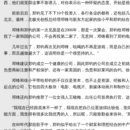
西，他们就觉得这事不靠谱儿，对你表示出一种怀疑的态度。开始是很
前前后后，郑钧见了不下10个投资人，各行各业的都有，还包括几
北京。最终，北极光创投总经理邓锋与新东方起家的徐小平和郑钧站在
邓锋和郑钧的第一次见面是在2006年，那是一次聚会。郑钧给邓锋
投了一家韩国的公司，不会再投第二家了。无意间，邓锋看到了郑钧电
几年过去了，郑钧再次见到邓锋，吆喝的不再是游戏，而是自己的《
事，而且越做越大了，这说明你是一个很坚持的人。”
邓锋建议郑钧成立一个健康的公司，因此郑钧的公司在成立之初就请
负责商标注册和产权保护。还有一家美国的，负责和好莱坞的合约。徐
邓锋和徐小平带给郑钧的不仅仅是资本，也不止是资源、经验和人
起点的公司，它包括四大板块：电影、电视片、新媒体动画片和制作公
邓锋还向郑钧推荐了一位女强人王晓梅，出任公司首席执行官。这
“我现在已经跟原来不一样了，我现在把自己位置放得比较低，觉得
能方面，我觉得有很多比我优秀的人，所以呢，只能靠勤奋来弥补。”
在80年代那批歌手中，郑钧似乎给出了一个财富和理想结合的中产