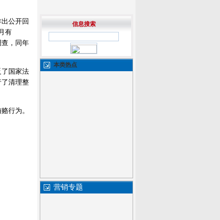
作出公开回
信息搜索
月有
调查，同年
本类热点
反了国家法
行了清理整
贿赂行为。
营销专题