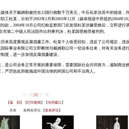
体关于戴姆勒被控在22国行贿数千万美元，中石化牵涉其中的报道，
杜某，分别于2002年2月和2003年12月（媒体报道中所提的2004年10
扣款，2004年10月公司纪检监察部门在发现杜某涉嫌受贿后，立即进行
，北京市第二中级人民法院作出刑事判决，杜某因受贿罪被判刑。
来高度重视反腐倡廉工作。杜某个人收受回扣，违反了公司规定，违
化国际事业有限公司立即断绝与戴姆勒公司一切业务往来，对有关业务进
控制度，进一步加强反腐倡廉建设。
是公司业务正常开展的重要保障，需要国际社会共同努力，遏制商业
权，严厉惩处胆敢挑战中国法律的跨国公司和不法商人。
上一页
[1]
下一页
【返 回】
【
打印新闻
】【
关闭窗口
】
共有
条网友评论 【
发表评论
】