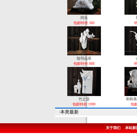
同乐
包邮特价:360
特
陆羽品茶
包邮特价:888
特
竹之语
和和美
包邮特价:1999
包邮
·本类最新
关于我们
本站新