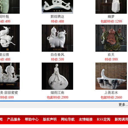
荷叶瓶
辉煌腾达
幽梦
价:499
特价:488
包邮特价:1299
凌云骓
自在春风
欢天
价:488
特价:599
特价:999
美 甜甜蜜蜜
烟雨江南
上善若水
特价:699
包邮特价:2999
包邮特价:2660
更多...
闻
产品服务
帮助中心
版权声明
网站导航
友情链接
RSS定阅
新闻调