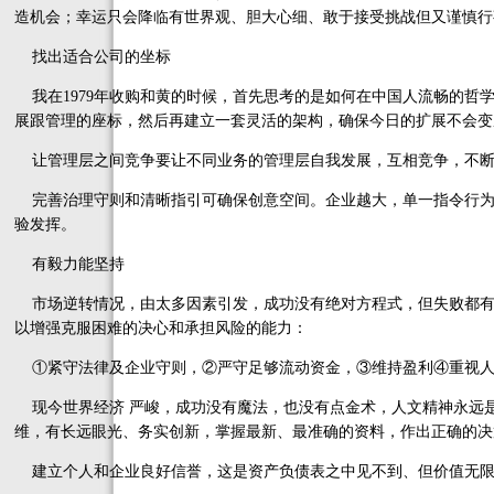
造机会；幸运只会降临有世界观、胆大心细、敢于接受挑战但又谨慎行
找出适合公司的坐标
我在1979年收购和黄的时候，首先思考的是如何在中国人流畅的哲
展跟管理的座标，然后再建立一套灵活的架构，确保今日的扩展不会变
让管理层之间竞争要让不同业务的管理层自我发展，互相竞争，不断
完善治理守则和清晰指引可确保创意空间。企业越大，单一指令行为
验发挥。
有毅力能坚持
市场逆转情况，由太多因素引发，成功没有绝对方程式，但失败都有
以增强克服困难的决心和承担风险的能力：
①紧守法律及企业守则，②严守足够流动资金，③维持盈利④重视人
现今世界经济 严峻，成功没有魔法，也没有点金术，人文精神永远
维，有长远眼光、务实创新，掌握最新、最准确的资料，作出正确的决
建立个人和企业良好信誉，这是资产负债表之中见不到、但价值无限