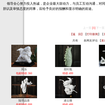
领导全心努力投入热诚，是企业最大鼓动力，与员工互动沟通，对同
胆识及审慎态度的同事，应给予良好的报酬和显示明确的前途。
上一页
[1]
下一页
【返 回】
【
打印新闻
】【
共有
条网友评论 【
发
同乐
荷叶瓶
包邮特价:360
特价:499
陆羽品茶
凌云骓
包邮特价:888
特价:488