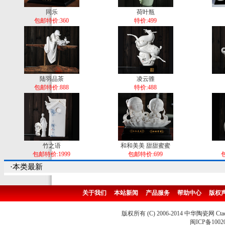
同乐
荷叶瓶
包邮特价:360
特价:499
陆羽品茶
凌云骓
包邮特价:888
特价:488
竹之语
和和美美 甜甜蜜蜜
包邮特价:1999
包邮特价:699
包
·本类最新
关于我们
本站新闻
产品服务
帮助中心
版权
版权所有 (C) 2006-2014 中华陶瓷网 Ctao
闽ICP备1002