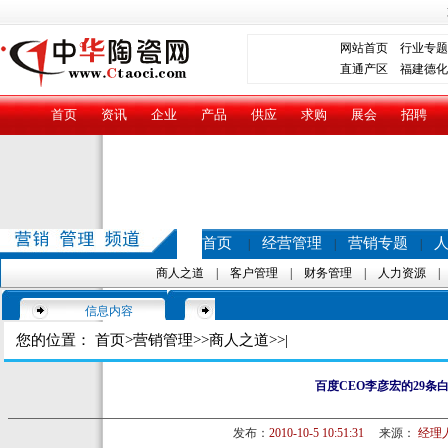
网站首页
行业专题
直通产区
福建德化
首页
资讯
企业
产品
供应
求购
展会
招聘
首页
经营管理
营销专题
|
|
|
商人之道
|
客户管理
|
财务管理
|
人力资源
信息内容
您的位置：
首页
>
营销管理
>>
商人之道
>>|
百度CEO李彦宏的29条
发布：
2010-10-5 10:51:31
来源：
经理