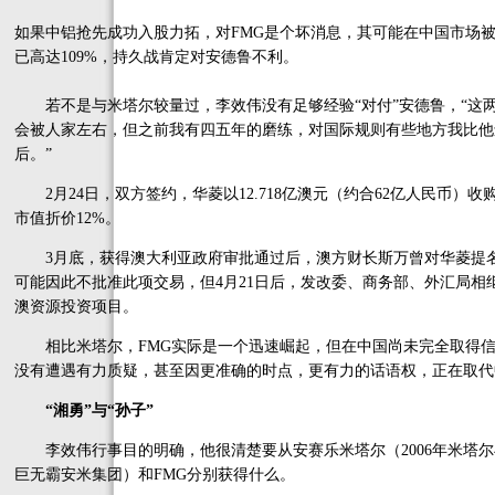
如果中铝抢先成功入股力拓，对FMG是个坏消息，其可能在中国市场被
已高达109%，持久战肯定对安德鲁不利。
若不是与米塔尔较量过，李效伟没有足够经验“对付”安德鲁，“这两
会被人家左右，但之前我有四五年的磨练，对国际规则有些地方我比他还
后。”
2月24日，双方签约，华菱以12.718亿澳元（约合62亿人民币）收购
市值折价12%。
3月底，获得澳大利亚政府审批通过后，澳方财长斯万曾对华菱提名
可能因此不批准此项交易，但4月21日后，发改委、商务部、外汇局相继
澳资源投资项目。
相比米塔尔，FMG实际是一个迅速崛起，但在中国尚未完全取得信
没有遭遇有力质疑，甚至因更准确的时点，更有力的话语权，正在取代
“湘勇”与“孙子”
李效伟行事目的明确，他很清楚要从安赛乐米塔尔（2006年米塔尔
巨无霸安米集团）和FMG分别获得什么。