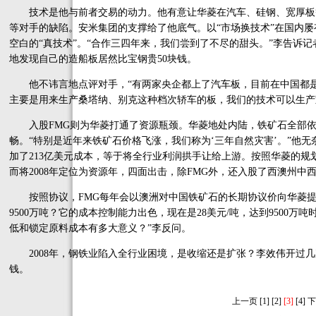
技术是他与前者交易的动力。他有意让华菱在汽车、硅钢、宽厚板
等对手的缺陷。安米集团的支撑给了他底气。以“市场换技术”在国内
空白的“真技术”。“合作三四年来，我们尝到了不尽的甜头。”李告诉
地发现自己的造船板居然比宝钢贵50块钱。
他不讳言地点评对手，“有两家央企都上了汽车板，目前在中国都是
主要是用来生产桑塔纳、别克这种档次轿车的板，我们的技术可以生产
入股FMG则为华菱打通了资源瓶颈。华菱地处内陆，铁矿石全部依靠
畅。“特别是近年来铁矿石价格飞涨，我们称为‘三年自然灾害’。”他无
加了213亿美元成本，等于将全行业利润拱手让给上游。按照华菱的规划，
而将2008年定位为资源年，四面出击，除FMG外，还入股了西澳州中
按照协议，FMG每年会以澳洲对中国铁矿石的长期协议价向华菱提供1
9500万吨？它的成本控制能力出色，现在是28美元/吨，达到9500万
低和锁定原料成本有多大意义？”李反问。
2008年，钢铁业陷入全行业困境，是收缩还是扩张？李效伟开过几次
钱。
上一页
[1]
[2]
[3]
[4]
下