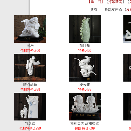
【返 回】
【
打印新闻
】【
共有
条网友评论 【
发
同乐
荷叶瓶
包邮特价:360
特价:499
陆羽品茶
凌云骓
包邮特价:888
特价:488
竹之语
和和美美 甜甜蜜蜜
包邮特价:1999
包邮特价:699
包