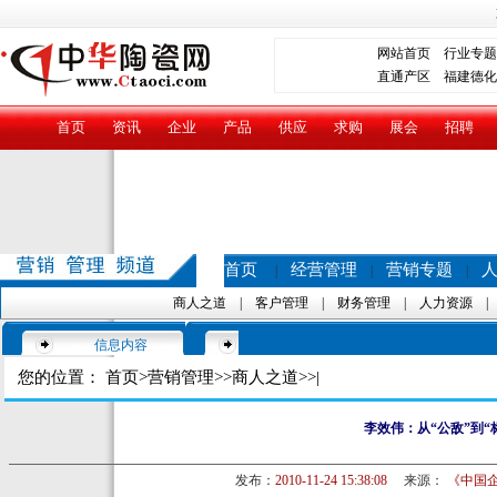
网站首页
行业专题
直通产区
福建德化
首页
资讯
企业
产品
供应
求购
展会
招聘
首页
经营管理
营销专题
|
|
|
商人之道
|
客户管理
|
财务管理
|
人力资源
信息内容
您的位置：
首页
>
营销管理
>>
商人之道
>>|
李效伟：从“公敌”到“
发布：
2010-11-24 15:38:08
来源：
《中国