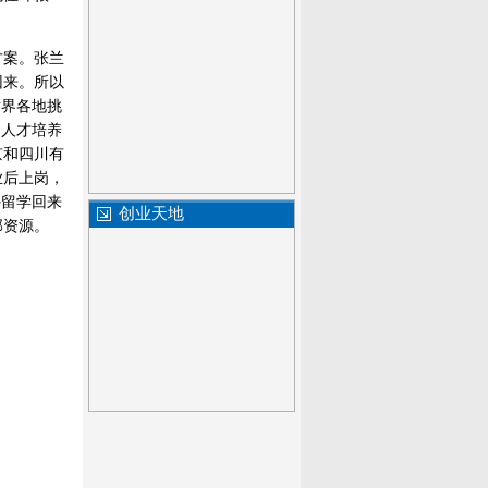
方案。张兰
回来。所以
世界各地挑
的人才培养
京和四川有
业后上岗，
外留学回来
创业天地
部资源。