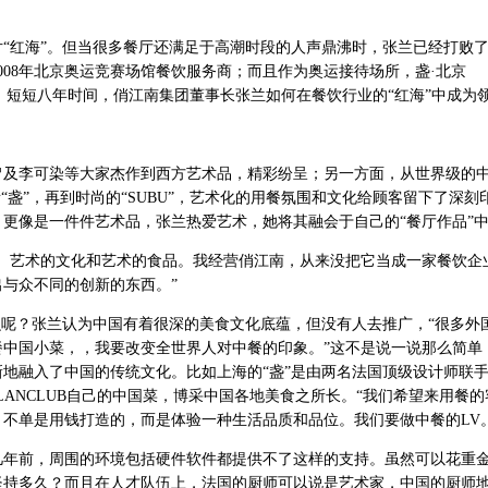
红海”。但当很多餐厅还满足于高潮时段的人声鼎沸时，张兰已经打败
008年北京奥运竞赛场馆餐饮服务商；而且作为奥运接待场所，盏·北京
了多国政要。短短八年时间，俏江南集团董事长张兰如何在餐饮行业的“红海”中成为
李可染等大家杰作到西方艺术品，精彩纷呈；另一方面，从世界级的
“盏”，再到时尚的“SUBU”，艺术化的用餐氛围和文化给顾客留下了深刻
更像是一件件艺术品，张兰热爱艺术，她将其融会于自己的“餐厅作品”
艺术的文化和艺术的食品。我经营俏江南，从来没把它当成一家餐饮企
与众不同的创新的东西。”
呢？张兰认为中国有着很深的美食文化底蕴，但没有人去推广，“很多外
餐中国小菜，，我要改变全世界人对中餐的印象。”这不是说一说那么简单
地融入了中国的传统文化。比如上海的“盏”是由两名法国顶级设计师联手
LANCLUB自己的中国菜，博采中国各地美食之所长。“我们希望来用餐
不单是用钱打造的，而是体验一种生活品质和品位。我们要做中餐的LV。
前，周围的环境包括硬件软件都提供不了这样的支持。虽然可以花重
坚持多久？而且在人才队伍上，法国的厨师可以说是艺术家，中国的厨师