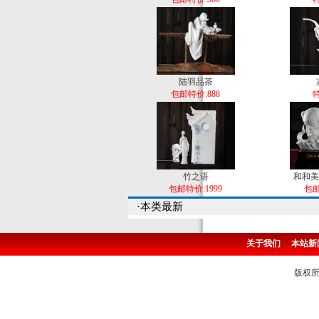
陆羽品茶
包邮特价:888
特
竹之语
和和美
包邮特价:1999
包邮
·本类最新
关于我们
本站新
版权所有 