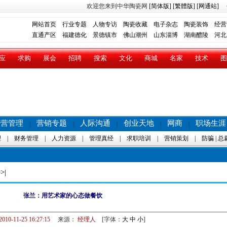
欢迎您来到中华陶瓷网
[简体版]
[繁體版]
[网通站]
网站首页
行业专题
人物专访
陶瓷收藏
电子杂志
陶瓷装饰
经营
直通产区
福建德化
景德镇市
佛山潮州
山东淄博
湖南醴陵
河北
应
求购
展会
招聘
搜索
文化
商城
名家
技术
图
经营管理
营销专题
人际沟通
创业天地
网商
职场生涯
|
|
|
|
|
理
|
财务管理
|
人力资源
|
管理真经
|
求职培训
|
营销策划
|
防骗
|
总
>|
张兰：用艺术家的心态做餐饮
2010-11-25 16:27:15
来源：
经理人
[字体：
大
中
小
]