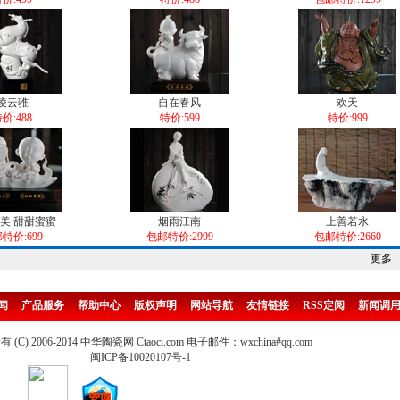
凌云骓
自在春风
欢天
价:488
特价:599
特价:999
美 甜甜蜜蜜
烟雨江南
上善若水
特价:699
包邮特价:2999
包邮特价:2660
更多...
闻
产品服务
帮助中心
版权声明
网站导航
友情链接
RSS定阅
新闻调
(C) 2006-2014 中华陶瓷网 Ctaoci.com 电子邮件：wxchina#qq.com
闽ICP备10020107号-1