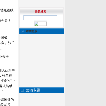
了曾经连续
信息搜索
领先者？
本类热点
中国餐
印象。张兰
中。
业去推
国人认为中
，张兰在
打造的“中
的客人能够
营销专题
”
金请国外的
地位却很