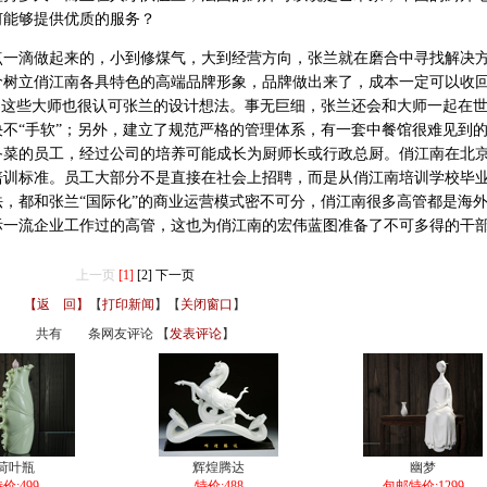
何能够提供优质的服务？
滴做起来的，小到修煤气，大到经营方向，张兰就在磨合中寻找解决
价树立俏江南各具特色的高端品牌形象，品牌做出来了，成本一定可以收
，这些大师也很认可张兰的设计想法。事无巨细，张兰还会和大师一起在
不“手软”；另外，建立了规范严格的管理体系，有一套中餐馆很难见到
备菜的员工，经过公司的培养可能成长为厨师长或行政总厨。俏江南在北
培训标准。员工大部分不是直接在社会上招聘，而是从俏江南培训学校毕
，都和张兰“国际化”的商业运营模式密不可分，俏江南很多高管都是海
际一流企业工作过的高管，这也为俏江南的宏伟蓝图准备了不可多得的干
上一页
[1]
[2]
下一页
【返 回】
【
打印新闻
】【
关闭窗口
】
共有
条网友评论 【
发表评论
】
荷叶瓶
辉煌腾达
幽梦
价:499
特价:488
包邮特价:1299