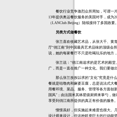
餐饮行业竞争激烈众所周知，可谓一片“
13年提供奥运餐饮服务的美国对手，成为2
（LANClub.Beijing）陆续接待
另类方式做餐饮
张兰喜欢收藏艺术品，从张大千、黄胄及
厅“俏江南”到中国最具艺术品味的顶级会所
说，她的每家餐厅不只是吃喝玩乐的地方，
张兰说：“俏江南追求的是艺术的殿堂、
广，而是一直在推广一种文化。我们要做出
那么张兰孜孜以求的“文化”究竟是什么
餐就是咕噜肉和麻婆豆腐，总是说法式大
用餐环境、菜品、服务、管理等各方面创新
国风”；由法国米其林星级厨师来掌勺，做
享受到俏江南所提供的真正有价值的服务。
憧憬虽好，但实施起来难度也很大。几年
设计师来设计，但这种耗资巨大的行动能