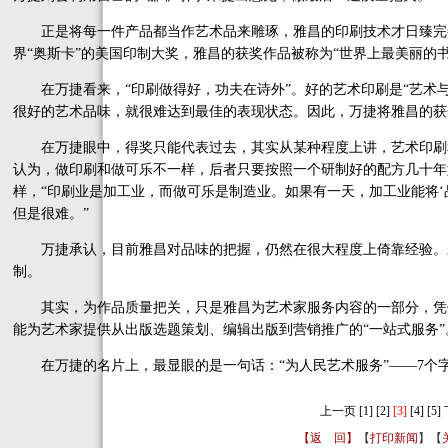
正是将每一件产品都当作艺术品来雕琢，雅昌的印刷技术才日臻完善。2
界“奥斯卡”的美国印制大奖，雅昌的获奖作品被称为“世界上最美丽的书
在万捷看来，“印刷做得好，功夫在诗外”。好的艺术印刷是“艺术与
很好的艺术品味，就很难达到最佳的表现状态。因此，万捷将雅昌的获
在万捷眼中，得奖只能代表过去，其实从某种程度上讲，艺术印刷
认为，做印刷和做可乐不一样，后者只要按照一个研制好的配方几十年
样，“印刷业是加工业，而做可乐是制造业。如果有一天，加工业能将‘
但是很难。”
万捷承认，目前雅昌对品味的把握，仍然在很大程度上倚靠经验。未
制。
其实，为作品质量把关，只是雅昌为艺术家服务内容的一部分，凭
能为艺术家提供从出版选题策划、编辑出版到营销推广的“一站式服务”
在万捷的名片上，最显眼的是一句话：“为人民艺术服务”——7个
上一页
[1]
[2]
[3]
[4]
[5]
【返 回】
【
打印新闻
】【