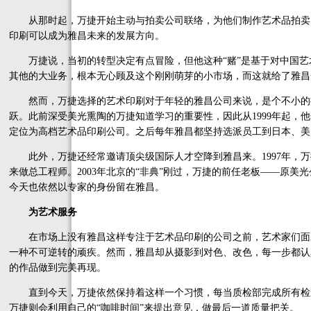
从那时起，万捷开始主动与拍卖公司联络，为他们制作艺术品拍卖
印刷可以成为雅昌未来的发展方向。
万捷说，当初的转型决定有点冒险，但他这种“赌”是基于对中国艺
其他的大业务，根本无心顾及这个刚刚萌芽的小市场，而这就给了雅昌
然而，万捷选择的艺术印刷对于年轻的雅昌公司来说，是个不小的
跃。此前深受美光熏陶的万捷知道学习的重要性，因此从1999年起，
定位为高档艺术品印刷公司。之后每年雅昌都坚持选派员工到日本、美
此外，万捷还经常邀请顶尖级国际人才空降到雅昌来。1997年，万
来做总工程师。2003年北京的“非典”刚过，万捷的前任老板——原
今天也依然以专家的身份留在雅昌。
为艺术服务
在市场上没有雅昌这样专注于艺术品印刷的公司之前，艺术家们面
一种不可逆转的顽疾。然而，雅昌却从摄影到对色、改色，每一步都认
的作品做到完美再现。
直到今天，万捷依然保持着这样一个习惯，每当质检部完成所有检
万捷则会利用自己的“咖啡时间”来提出意见，做最后一道质量把关。