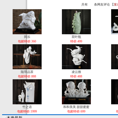
共有
条网友评论 【
发
同乐
荷叶瓶
包邮特价:360
特价:499
陆羽品茶
凌云骓
包邮特价:888
特价:488
竹之语
和和美美 甜甜蜜蜜
包邮特价:1999
包邮特价:699
包