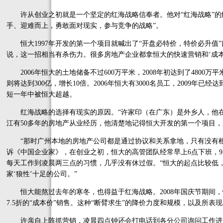
许从创业之初就是一个坚定的红海战略信奉者。他对“红海战略”的
手、迎难而上，勇敢面对现实，参与竞争的战略”。
恒大1997年开发的第一个项目就喊出了“开盘必特价，特价必升值”
说，这一招相当有杀伤力。很多房地产企业都拿恒大的快速营销和‘成本
2006年恒大的土地储备不过600万平米，2008年初达到了4800万平米
则将达到300亿，增长10倍。2006年恒大有3000名员工，2009年已
短一年中被恒大超越。
红海战略的选择有现实的原因。“许家印（在广东）是外乡人，他在
江有50多年的房地产从业经历，他清楚地记得恒大开发的第一个项目
“那时广州本地的房地产公司都是通过协议和关系拿地，只有没有根
诉《中国企业家》，在创业之初，恒大的高管团队经常早上6点下班，
每天工作到凌晨两三点的习惯，几乎没有休过假。“恒大的起点比较低
家‘狼性’十足的公司。”
恒大能熬过去年的寒冬，也得益于红海战略。2008年国庆节期间，恒
7.5折的“成本价”销售。这种“断臂求生”的降价力度和规模，以及所
许亲自上阵抓营销，凌晨四点钟还会打电话到各分公司询问工作进度。