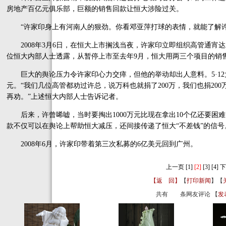
房地产百亿元俱乐部，巨额的销售回款让恒大涉险过关。
“许家印身上有河南人的狠劲。你看邓亚萍打球的表情，就能了解许
2008年3月6日，在恒大上市搁浅当夜，许家印立即组织高管通宵达
位恒大内部人士透露，从暂停上市至去年9月，恒大用两三个项目的销
巨大的舆论压力令许家印心力交瘁，但他的举动却出人意料。5·12大
元。“我们几位高管都劝过许总，说万科也就捐了200万，我们也捐20
再劝。”上述恒大内部人士告诉记者。
后来，许曾唏嘘，当时要掏出1000万元比现在拿出10个亿还要困
款不仅可以在舆论上帮助恒大减压，还间接传递了恒大“不差钱”的信号
2008年6月，许家印带着第三次私募的6亿美元回到广州。
上一页
[1]
[2]
[3]
[4]
下
【返 回】
【
打印新闻
】【
共有
条网友评论 【
发