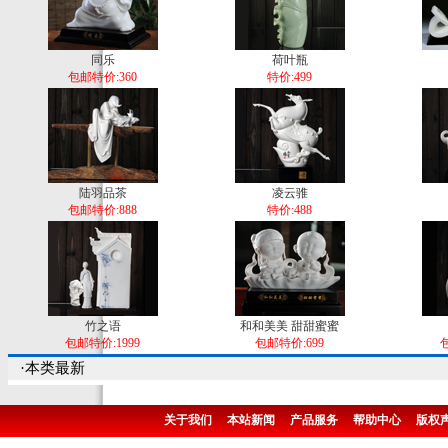
同乐
荷叶瓶
包邮特价:360
特价:499
陆羽品茶
凌云骓
包邮特价:888
特价:488
竹之语
和和美美 甜甜蜜蜜
包邮特价:1999
包邮特价:699
包
·本类最新
关于我们
本站新闻
产品服务
帮助中心
版权