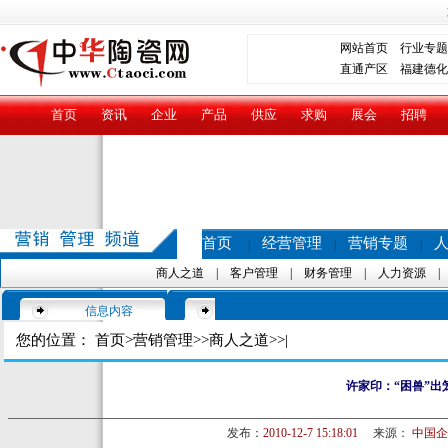
网站首页
行业专题
直通产区
福建德化
首页
资讯
企业
产品
供应
求购
展会
招聘
首页
经营管理
营销专题
|
|
|
商人之道
|
客户管理
|
财务管理
|
人力资源
信息内容
您的位置：
首页
>
营销管理
>>
商人之道
>>|
许家印：“困兽”出
发布：
2010-12-7 15:18:01
来源：
中国