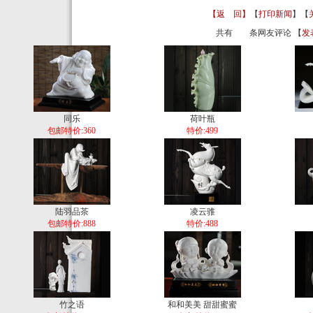
【返 回】
【
打印新闻
】【
共有
条网友评论 【
发
同乐
荷叶瓶
包邮特价:360
特价:499
陆羽品茶
凌云骓
包邮特价:888
特价:488
竹之语
和和美美 甜甜蜜蜜