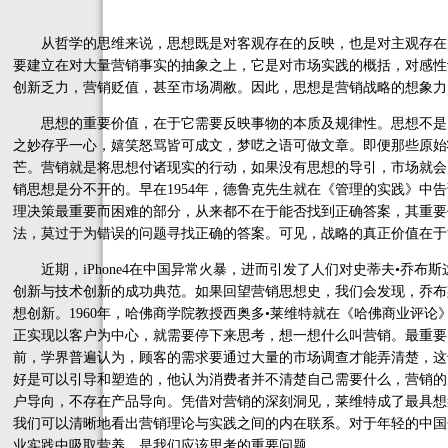
从哲学的思维来说，思想既是对客观存在的反映，也是对主观存在
要建立在对大量营销事实的抽象之上，它是对市场实践的概括，对感性
创新乏力，营销贬值，甚至市场凋敝。因此，思想是营销战略的想象力
思想的重要价值，在于它需要反映事物的本质及规律性。思想不是
之妙存乎一心，嬉笑怒骂皆可成文，梦呓之语可做文章。即便那些原始
芒。营销就是将思想付诸现实的行动，如果没有思想的导引，市场就会
销思想是分不开的。早在1954年，德鲁克先生就在《管理的实践》中
理决策最重要而困难的部分，从来都不在于能否找到正确答案，其重要
法，莫过于为错误的问题寻找正确的答案。可见，战略的真正价值在于
近期，iPhone4在中国异常火暴，进而引发了人们对史蒂夫•乔布
创新与技术创新的成功典范。如果回望营销思想史，我们会发现，乔布
想创新。1960年，哈佛商学院教授西奥多•莱维特就在《哈佛商业评
正实现以客户为中心，就需要停下来思考，想一想什么叫营销。最重要
前，学界普遍认为，顾客的需求要通过大量的市场调查才能弄清楚，这
好是可以引导和塑造的，他认为消费者并不清楚自己需要什么，营销的
户导向，不存在产品导向。凭借对营销的深刻洞见，莱维特成了最具想
我们可以清晰地看出营销理论与实践之间的内在联系。对于年轻的中国
业实践中吸取营养，是我们应该思考的重要问题。