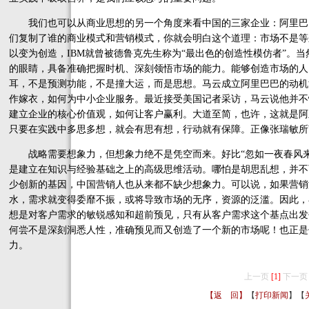
我们也可以从商业思想的另一个角度来看中国的三家企业：阿里巴
们复制了谁的商业模式和营销模式，你就会明白这个道理：市场不是等
以变为创造，IBM就曾被德鲁克先生称为“最出色的创造性模仿者”。
的眼睛，具备准确把握时机、深刻领悟市场的能力。能够创造市场的人
耳，不是预测功能，不是撞大运，而是思想。马云成立阿里巴巴的动机
作嫁衣，如何为中小企业服务。最近接受美国记者采访，马云说他并不
建立企业的核心价值观，如何让客户赢利。大道至简，也许，这就是阿
只要在实践中多思多想，就会有思有想，行动就有保障。正像张瑞敏所
战略需要想象力，但想象力绝不是凭空而来。好比“忽如一夜春风来
是建立在知识与经验基础之上的高级思维活动。哪怕是胡思乱想，并不
少创新的基因，中国营销人也从来都不缺少想象力。可以说，如果营销
水，需求就变得委靡不振，或将导致市场的无序，资源的泛滥。因此，
想是对客户需求的敏锐感知和超前预见，只有从客户需求这个基点出发
何尝不是深刻洞悉人性，准确预见而又创造了一个新的市场呢！也正是
力。
上一页
[1]
下一页
【返 回】
【
打印新闻
】【