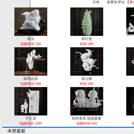
共有
条网友评论 【
发
同乐
荷叶瓶
包邮特价:360
特价:499
陆羽品茶
凌云骓
包邮特价:888
特价:488
竹之语
和和美美 甜甜蜜蜜
包邮特价:1999
包邮特价:699
包
·本类最新