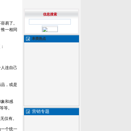
信息搜索
不容易了。
，惟一相同
本类热点
须：
个人连自己
商品，或是
印象和感
”等等。
营销专题
绝无仅有。
为一个统一