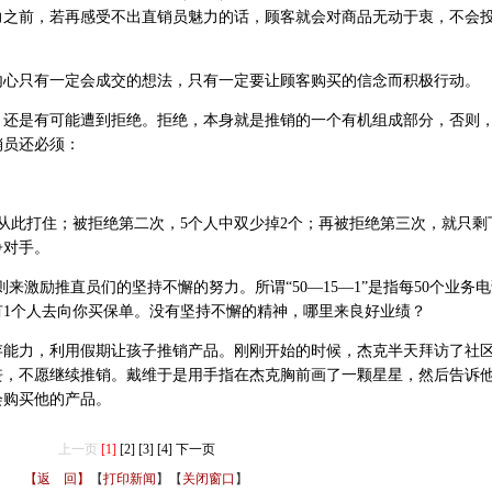
力之前，若再感受不出直销员魅力的话，顾客就会对商品无动于衷，不会
只有一定会成交的想法，只有一定要让顾客购买的信念而积极行动。
是有可能遭到拒绝。拒绝，本身就是推销的一个有机组成部分，否则
销员还必须：
从此打住；被拒绝第二次，5个人中双少掉2个；再被拒绝第三次，就只剩
争对手。
则来激励推直员们的坚持不懈的努力。所谓“50—15—1”是指每50个业务
只有1个人去向你买保单。没有坚持不懈的精神，哪里来良好业绩？
力，利用假期让孩子推销产品。刚刚开始的时候，杰克半天拜访了社区
丧，不愿继续推销。戴维于是用手指在杰克胸前画了一颗星星，然后告诉
会购买他的产品。
上一页
[1]
[2]
[3]
[4]
下一页
【返 回】
【
打印新闻
】【
关闭窗口
】