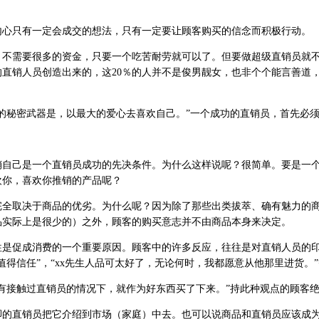
只有一定会成交的想法，只有一定要让顾客购买的信念而积极行动。
需要很多的资金，只要一个吃苦耐劳就可以了。但要做超级直销员就
％的直销人员创造出来的，这20％的人并不是俊男靓女，也非个个能言善道
秘密武器是，以最大的爱心去喜欢自己。”一个成功的直销员，首先必
己是一个直销员成功的先决条件。为什么这样说呢？很简单。要是一
欢你，喜欢你推销的产品呢？
取决于商品的优劣。为什么呢？因为除了那些出类拔萃、确有魅力的
品实际上是很少的）之外，顾客的购买意志并不由商品本身来决定。
促成消费的一个重要原因。顾客中的许多反应，往往是对直销人员的
值得信任”，“xx先生人品可太好了，无论何时，我都愿意从他那里进货。
接触过直销员的情况下，就作为好东西买了下来。”持此种观点的顾客
直销员把它介绍到市场（家庭）中去。也可以说商品和直销员应该成