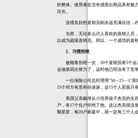
的整体。使用者在没有感觉出商品具有魅
目光。
业绩良好的直销员则永远充满自信，内心
当然，无论多么讨人喜欢的直销人员，还
以成为超级直销员。所以，一个成功的直
2、习惯拒绝
被顾客拒绝一次，10个直销员有5个会
会做第四次努力了，这时他已经没有了竞
一位保险公司总经理用“50—15—1”原
15个对方有意和你谈谈，这15个人里面
美国父亲戴维从小培养孩子杰克的生存能
户，有17个住户拒绝了他。这让杰克很沮
颗星星，每20户家庭中，就一定有三个人