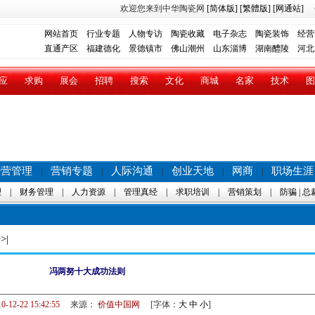
欢迎您来到中华陶瓷网
[简体版]
[繁體版]
[网通站]
网站首页
行业专题
人物专访
陶瓷收藏
电子杂志
陶瓷装饰
经营
直通产区
福建德化
景德镇市
佛山潮州
山东淄博
湖南醴陵
河北
应
求购
展会
招聘
搜索
文化
商城
名家
技术
图
经营管理
营销专题
人际沟通
创业天地
网商
职场生涯
|
|
|
|
|
理
|
财务管理
|
人力资源
|
管理真经
|
求职培训
|
营销策划
|
防骗
|
总
>|
冯两努十大成功法则
0-12-22 15:42:55
来源：
价值中国网
[字体：
大
中
小
]