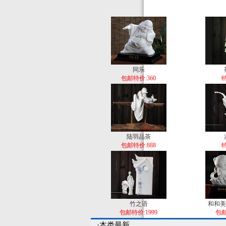
同乐
包邮特价:360
特
陆羽品茶
包邮特价:888
特
竹之语
和和美
包邮特价:1999
包邮
·本类最新