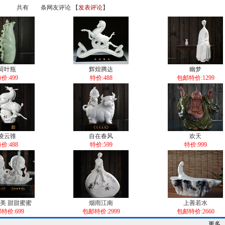
共有
条网友评论 【
发表评论
】
荷叶瓶
辉煌腾达
幽梦
价:499
特价:488
包邮特价:1299
凌云骓
自在春风
欢天
价:488
特价:599
特价:999
美 甜甜蜜蜜
烟雨江南
上善若水
特价:699
包邮特价:2999
包邮特价:2660
更多...