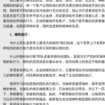
我们要学习狼性的自信、自强、激情、团结、坚韧、负责任、奉献
戏规则的缺点。有一个客户让我给他们的学员通过狼性训练提升他们的
情。我持有不同的观点也与他进行充分的交流，我认为不是要训练学员
段甚至是不正常竞争手段与之血拼，而是要训练学员树立强者心态，敢
最高效的营销执行力，主动积极地开发客户，为客户提升最好的质量服
法超越，也既是营销本质，现时也是狼性精神的实质。
2、狼性执行：
为什么军队是世界上最强大的组织?我们知道，这个世界上只有两种
种组织的执行能力是任何其它组织难以相比的。
什么叫狼性执行呢?军队是最具狼性的团队，是因为它严厉的军规和
致的执行力。狼性的意思就是在服从命令，提供结果上的坚定不移的服
张雪奎讲师认为，企业的狼性执行力，主要体现在对业绩的狼性追
工的狼性要求，对结果的使命般追求，构成了企业的狼性执行。
值得学习的就是狼的团队执行能力。当狼群穿越雪地时，最常使用的
锋的角色。当纵队的领头狼疲累之后，它会移往队伍旁边，并让下一匹
下，养精蓄锐，迎接新的挑战。如此，不断替换的开路先锋，让狼群的
力以应付即将面对的狩猎挑战。狼群每次攻击猎物时都是团队协同作战
致，形成强大的执行力和攻击力。