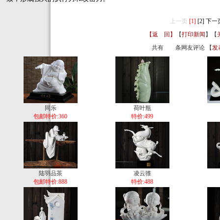
上一页
[1]
[2]
下一
【返 回】
【
打印新闻
】【
共有
条网友评论 【
发
同乐
荷叶瓶
包邮特价:360
特价:499
陆羽品茶
凌云骓
包邮特价:888
特价:488