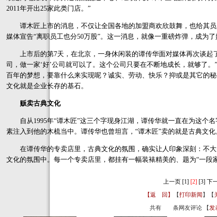
2011年开出25家此类门店。”
谭木匠上市的消息，不仅让全国各地的加盟商欢欣鼓舞，也给其员
媒体宣告“离职员工也分50万股”。这一消息，就像一重磅炸弹，成为
上市后的第7天，在北京，一身休闲装的谭传华面对媒体再次谈起了自
司，做一家‘好’公司就可以了。这个公司只要在不断地成长，就够了。”谭
百年的梦想，要靠什么来实现呢？诚实、劳动、快乐？抑或是其它的秘
文化就是企业长存的基石。
贩卖古典文化
自从1995年“谭木匠”这三个字现身江湖，谭传华就一直在为这个
素注入到他的木梳当中。谭传华也曾坦言，“谭木匠”卖的就是古典文化
在谭传华的专卖店里，古典文化的氛围，确实让人印象深刻：不大
文化的氛围中。每一个专卖店里，都挂有一幅装裱精美的、题为“一段
上一页
[1]
[2]
[3]
下
【返 回】
【
打印新闻
】【
共有
条网友评论 【
发