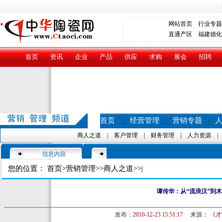
网站首页
行业专题
直通产区
福建德化
首页
资讯
企业
产品
供应
求购
展会
招聘
首页
经营管理
营销专题
|
|
|
商人之道
|
客户管理
|
财务管理
|
人力资源
信息内容
您的位置：
首页
>
营销管理
>>
商人之道
>>|
谭传华：从“流浪汉”到
发布：
2010-12-23 15:51:17
来源：
《才