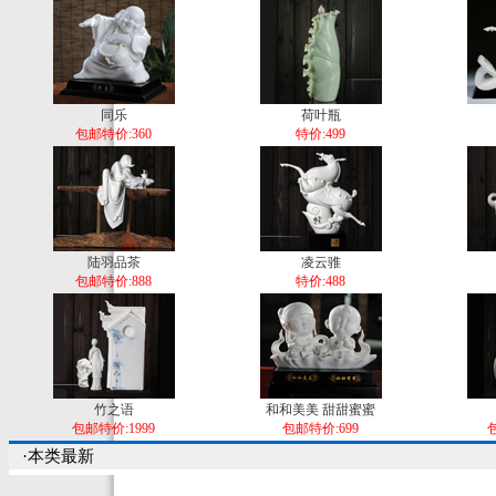
同乐
荷叶瓶
包邮特价:360
特价:499
陆羽品茶
凌云骓
包邮特价:888
特价:488
竹之语
和和美美 甜甜蜜蜜
包邮特价:1999
包邮特价:699
包
·本类最新