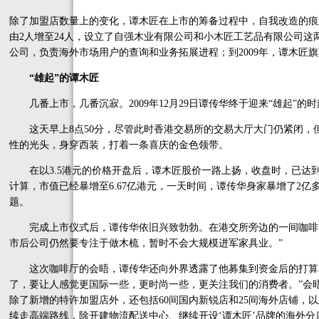
除了加盟店数量上的变化，谭木匠在上市的筹备过程中，自我改造的痕迹
由2人增至24人，设立了自强木业有限公司和小木匠工艺品有限公司这两
公司，负责海外市场用户的查询和业务拓展进程；到2009年，谭木匠
“雄起”的谭木匠
几番上市，几番沉寂。2009年12月29日谭传华终于迎来“雄起”的时
这天早上8点50分，尽管此时香港交易所的交易大厅大门仍紧闭，
性的光头，身穿西装，打着一条喜庆的金色领带。
在以3.5港元的价格开盘后，谭木匠股价一路上扬，收盘时，已达到3
计算，市值已经暴增至6.67亿港元，一天时间，谭传华身家暴增了2
题。
完成上市仪式后，谭传华依旧兴致勃勃。在港交所旁边的一间咖啡厅
市后公司仍然要专注于做木梳，暂时不会大规模进军家具业。”
这次咖啡厅的会晤，谭传华还向外界透露了他募集到资金后的打算。“
了，要让人感觉更国际一些，更时尚一些，更关注我们的消费者。”会晤中
除了新增的特许加盟店外，还包括60间国内新锐店和25间海外店铺，以及3
续走高端路线，除开建物流配送中心、继续开设‘谭木匠’品牌的海外分店外