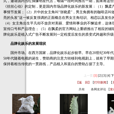
式，邀请国内当红偶像明星代言，每隔一段时间推出一期，如果将这些
《丝丝心动》的定制，更是国内市场品牌化娱乐的新发展：（1）飘柔
事情节发展；（2）片中的女主角叫“张晓柔”，男主角拥有的咖啡店叫做
亮的头发”这一被反复强调的正面概念在男女主角结识、相恋以及发生
（4）女主角出生平凡却不放弃对美丽、爱情和事业的不懈追求，这体现
宣传口号和产品理念；（5）在飘柔的官方网站上重磅推出了相应的辅
牌化娱乐是植入式广告不断发展到一定程度后发生的质变式跨越和升级
品牌化娱乐的发展现状
国外市场。在西方国家，品牌化娱乐起步较早。早在20世纪30年代
50年代随着电视的诞生，赞助商的注意力转移到电视剧上，就有了早期
保持着相当传统的一贯路线，产品植入和直白的赞助占据了主导。
上一页
[1]
[2]
[3]
[4]
下
【返 回】
【
打印新闻
】【
共有
条网友评论 【
发