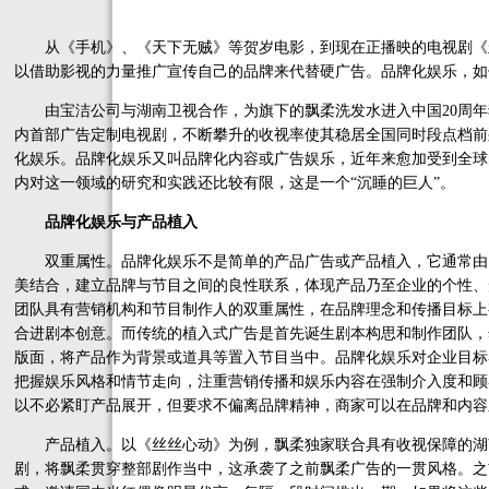
从《手机》、《天下无贼》等贺岁电影，到现在正播映的电视剧《
以借助影视的力量推广宣传自己的品牌来代替硬广告。品牌化娱乐，如
由宝洁公司与湖南卫视合作，为旗下的飘柔洗发水进入中国20周年
内首部广告定制电视剧，不断攀升的收视率使其稳居全国同时段点档前
化娱乐。品牌化娱乐又叫品牌化内容或广告娱乐，近年来愈加受到全球
内对这一领域的研究和实践还比较有限，这是一个“沉睡的巨人”。
品牌化娱乐与产品植入
双重属性。品牌化娱乐不是简单的产品广告或产品植入，它通常由1
美结合，建立品牌与节目之间的良性联系，体现产品乃至企业的个性、
团队具有营销机构和节目制作人的双重属性，在品牌理念和传播目标上
合进剧本创意。而传统的植入式广告是首先诞生剧本构思和制作团队，
版面，将产品作为背景或道具等置入节目当中。品牌化娱乐对企业目标
把握娱乐风格和情节走向，注重营销传播和娱乐内容在强制介入度和顾
以不必紧盯产品展开，但要求不偏离品牌精神，商家可以在品牌和内容
产品植入。以《丝丝心动》为例，飘柔独家联合具有收视保障的湖
剧，将飘柔贯穿整部剧作当中，这承袭了之前飘柔广告的一贯风格。之