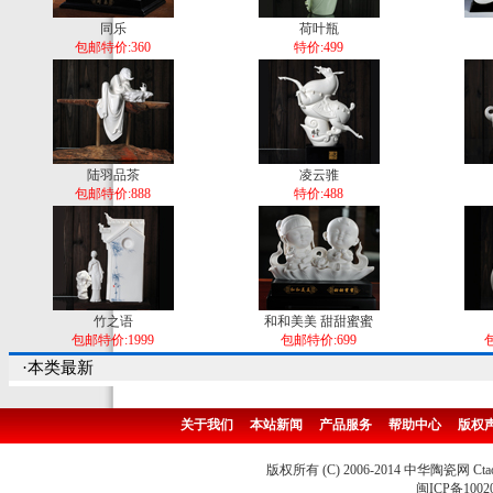
同乐
荷叶瓶
包邮特价:360
特价:499
陆羽品茶
凌云骓
包邮特价:888
特价:488
竹之语
和和美美 甜甜蜜蜜
包邮特价:1999
包邮特价:699
包
·本类最新
关于我们
本站新闻
产品服务
帮助中心
版权
版权所有 (C) 2006-2014 中华陶瓷网 Ctao
闽ICP备1002