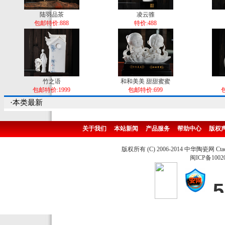
陆羽品茶
凌云骓
包邮特价:888
特价:488
竹之语
和和美美 甜甜蜜蜜
包邮特价:1999
包邮特价:699
包
·本类最新
关于我们
本站新闻
产品服务
帮助中心
版权
版权所有 (C) 2006-2014 中华陶瓷网 Ctao
闽ICP备1002