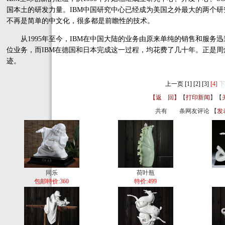
国本土的研发力量。IBM中国研究中心已经成为美国之外最大的两个研
不再是简单的中文化，很多都是前瞻性的技术。
从1995年至今，IBM在中国大陆的业务由原来单纯的销售和服务
位业务，而IBM在德国和日本完成这一过程，均花费了几十年。正是周
迹。
上一页
[1]
[2]
[3]
[4]
下
【返 回】
【
打印新闻
】【
共有
条网友评论 【
发
同乐
荷叶瓶
包邮特价:360
特价:499