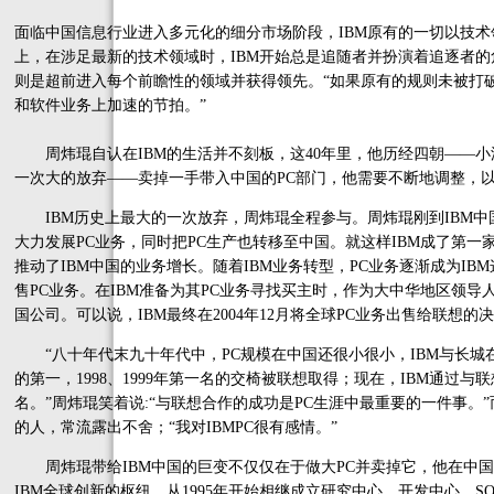
面临中国信息行业进入多元化的细分市场阶段，IBM原有的一切以技
上，在涉足最新的技术领域时，IBM开始总是追随者并扮演着追逐者
则是超前进入每个前瞻性的领域并获得领先。“如果原有的规则未被打破
和软件业务上加速的节拍。”
周炜琨自认在IBM的生活并不刻板，这40年里，他历经四朝——小
一次大的放弃——卖掉一手带入中国的PC部门，他需要不断地调整，
IBM历史上最大的一次放弃，周炜琨全程参与。周炜琨刚到IBM中
大力发展PC业务，同时把PC生产也转移至中国。就这样IBM成了第
推动了IBM中国的业务增长。随着IBM业务转型，PC业务逐渐成为IB
售PC业务。在IBM准备为其PC业务寻找买主时，作为大中华地区领导
国公司。可以说，IBM最终在2004年12月将全球PC业务出售给联想
“八十年代末九十年代中，PC规模在中国还很小很小，IBM与长城在P
的第一，1998、1999年第一名的交椅被联想取得；现在，IBM通过
名。”周炜琨笑着说:“与联想合作的成功是PC生涯中最重要的一件事。
的人，常流露出不舍；“我对IBMPC很有感情。”
周炜琨带给IBM中国的巨变不仅仅在于做大PC并卖掉它，他在中国的
IBM全球创新的枢纽，从1995年开始相继成立研究中心、开发中心、S