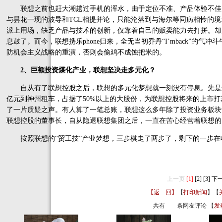
联想之前也赶大潮趟过手机的浑水，由于定位不准、产品体验不佳
与昙花一现的波导和TCL相提并论，只能沦落到与海尔等同病相怜的境
派上用场，缺乏产品与技术的创新，仅靠着自己的贩卖能力去打拼。却
息鼓了。而今，联想携乐phone归来，全无当初乔丹“I’mback”的
防机会主义战略的重演，否则会偷鸡不成蚀把米的。
2、巨额投资煤化产业，联想坚决走多元化？
自从有了联想控股之后，联想的多元化梦想就一刻没有停息。先是进
亿元到神州租车，占据了50%以上的大股份，为联想控股将来的上市打
了一片质疑之声。有人算了一笔总账，联想这么多年除了投资业务板块
联想控股的董事长，自从隐退联想集团之后，一直在苦心经营着联想的
按照联想的“贸工技”产业梦想，三步棋走了两步了，剩下的一步在收
上一页
[1]
[2]
[3]
下
【返 回】
【
打印新闻
】【
共有
条网友评论 【
发