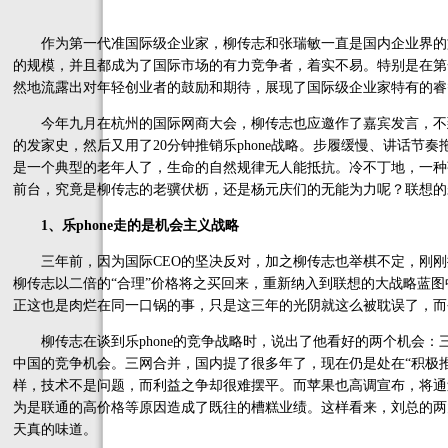
作为第一代准国际级企业家，柳传志和张瑞敏一直是国内企业界的旗帜
的规模，并且都成为了国际市场的有力竞争者，着实不易。特别是在第
然地流露出对年轻创业者的鼓励和期待，展现了国际级企业家特有的睿
今年九月在杭州的国际网商大会，柳传志也应邀作了嘉宾发言，不到
的发家史，然后又用了20分钟推销乐phone战略。步履缓慢、讲话节
是一个典型的老年人了，生命的自然规律无人能抵抗。冷不丁地，一种
前台，究竟是柳传志的老骥伏枥，还是杨元庆们的无能为力呢？联想的
1、乐phone走的是机会主义战略
三年前，因为国际CEO的坚决反对，加之柳传志也举棋不定，刚刚推
柳传志以二倍的“合理”价格将之买回来，重新纳入到联想的大战略蓝
正这也是肉烂在同一口锅的事，只是这三年的光阴就这么被耽误了，而今重
柳传志在谈到乐phone的竞争战略时，说出了他看好的两个机会：
中国的竞争机会。三网合并，国内提了很多年了，现在仍是处在“积极
样，技术不是问题，而利益之争却很难摆平。而苹果也高调宣布，将通过自
为是联通的高价格等原因造成了既往的槽糕业绩。这样看来，刘总的两
天真的味道。