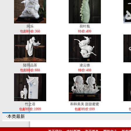
同乐
荷叶瓶
包邮特价:360
特价:499
陆羽品茶
凌云骓
包邮特价:888
特价:488
竹之语
和和美美 甜甜蜜蜜
包邮特价:1999
包邮特价:699
包
·本类最新