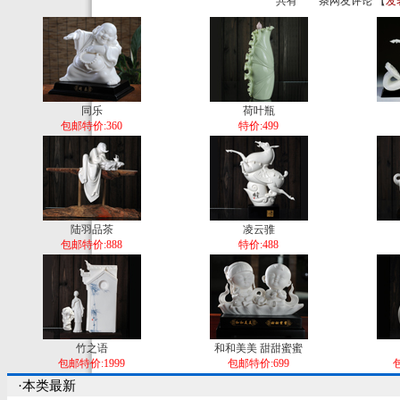
共有
条网友评论 【
发
同乐
荷叶瓶
包邮特价:360
特价:499
陆羽品茶
凌云骓
包邮特价:888
特价:488
竹之语
和和美美 甜甜蜜蜜
包邮特价:1999
包邮特价:699
包
·本类最新