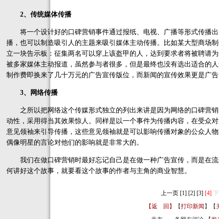
2、传统媒体传播
将一个设计好的口碑营销事件通过报纸、电视、广播等形式传播出
播，也可以制造吸引人的主题来吸引媒体主动传播。比如某大型商场制作
立一块告示板：征集两名可以穿上该盔甲的人，达到要求者将被聘请为
被多家媒体主动报道，虽然参与者很多，但是最终也没有选出适合的人
制作费即换来了几十万元的广告宣传版位，而新闻的宣传效果更是广告
3、网络传播
之所以把网络这个传媒形式独立的列出来讲是因为网络的口碑营销
动性，采用得当其效果惊人。同样是以一个事件为传播内容，在受众对
意见领袖来引导传播，这些意见领袖就是可以影响传播对象的公众人物
偶像明星的言论对他们的影响就是非常大的。
我们在做口碑营销时最好忘记自己是在做一种广告宣传，而是在流
何讲好这个故事，就要看这个故事的作者与主角的商业智慧。
上一页
[1]
[2]
[3]
[4]
下
【返 回】
【
打印新闻
】【