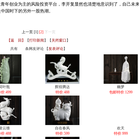
以青年创业为主的风险投资平台，李开复显然也清楚地意识到了，自己未
是中国时下的另外一股热潮。
上一页
[1]
[2]
下一页
【返 回】
【
打印新闻
】【
关闭窗口
】
共有
条网友评论 【
发表评论
】
荷叶瓶
辉煌腾达
幽梦
价:499
特价:488
包邮特价:1299
凌云骓
自在春风
欢天
价:488
特价:599
特价:999