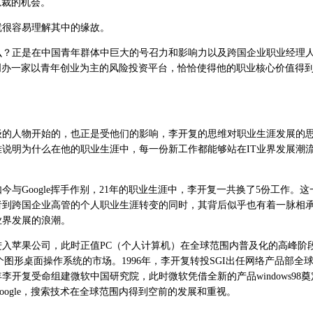
总裁的机会。
很容易理解其中的缘故。
正是在中国青年群体中巨大的号召力和影响力以及跨国企业职业经理
，去创办一家以青年创业为主的风险投资平台，恰恰使得他的职业核心价值得
人物开始的，也正是受他们的影响，李开复的思维对职业生涯发展的
说明为什么在他的职业生涯中，每一份新工作都能够站在IT业界发展潮
Google挥手作别，21年的职业生涯中，李开复一共换了5份工作。这
者到跨国企业高管的个人职业生涯转变的同时，其背后似乎也有着一脉相
业界发展的浪潮。
入苹果公司，此时正值PC（个人计算机）在全球范围内普及化的高峰阶
图形桌面操作系统的市场。1996年，李开复转投SGI出任网络产品部全
年李开复受命组建微软中国研究院，此时微软凭借全新的产品windows98
oogle，搜索技术在全球范围内得到空前的发展和重视。