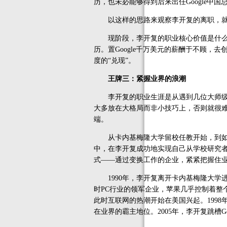
历，也未必能够得到后来出任Google中国
以这样的思路来观察李开复的离职，就
现阶段，李开复的职业核心价值是什么？
历。置Google千万美元的薪酬于不顾
度的“兑现”。
王牌三：紧握业界的浪潮
李开复的职业生涯是从遇到几位大师级的
大多放在大格局而非小技巧上，否则就很难
端。
从卡内基梅隆大学留校任教开始，到如今与
中，在李开复成功地实现自己从学校研究
式——通过变换工作的企业，紧紧把握住
1990年，李开复离开卡内基梅隆大学进
时PC行业的领军企业，苹果几乎控制着整个
此时互联网的热潮开始在美国兴起。1998
在业界的霸主地位。2005年，李开复跳槽G