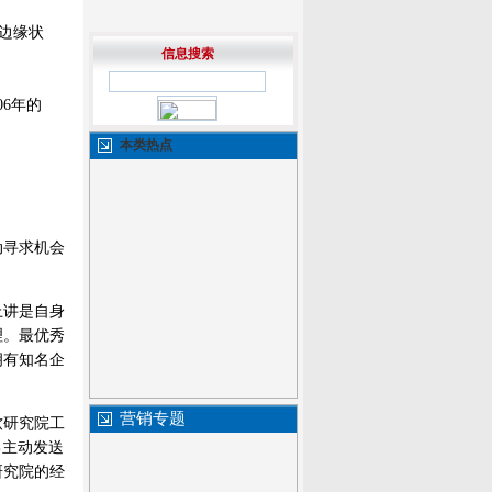
边缘状
信息搜索
6年的
本类热点
动寻求机会
上讲是自身
理。最优秀
拥有知名企
营销专题
软研究院工
己主动发送
研究院的经