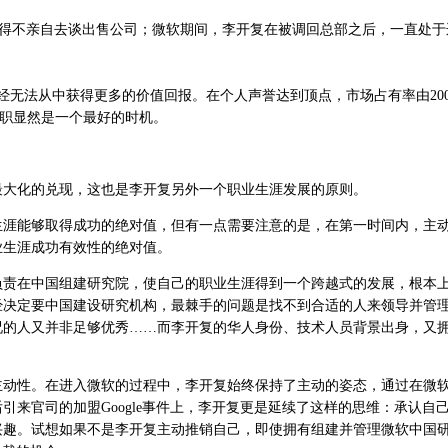
不得不亲自去谈出售公司；微软期间，李开复在被调回总部之后，一直处于
无法从中获得更多的价值回报。在个人声誉达到顶点，市场占有率由200
离职显然是一个最好的时机。
大化的兑现，这也是李开复另外一个职业生涯发展的原则。
能够取得成功的绝对值，但有一点需要注意的是，在第一时间内，主
业生涯成功有效性的绝对值。
负责在中国组建研究院，使自己的职业生涯得到一个跨越式的发展，根本
经决定要中国建设研究机构，最棘手的问题是找不到合适的人来领导并管
况的人又并非足够优秀……而李开复的华人身份、技术人员背景出身，又
。
性。在进入微软的过程中，李开复始终保持了主动的姿态，通过在微
引来官司的加盟Google事件上，李开复更是延续了这样的思维：承认自
兴趣。试想如果不是李开复主动推销自己，即使拥有组建并管理微软中国