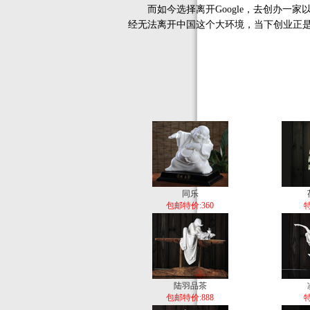
而如今选择离开Google，去创办一家
经无法离开中国这个大环境，当下创业正
同乐
包邮特价:360
特
陆羽品茶
包邮特价:888
特