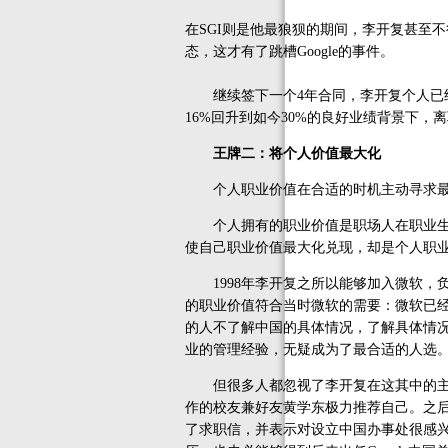
在SGI则是他最狼狈的期间，李开复甚至
态，这才有了跳槽Google的事件。
继续签下一个4年合同，李开复个人已经
16%回升到如今30%的良好业绩背景下，
王牌二：将个人价值最大化
个人职业价值在合适的时机主动寻求最
个人拥有的职业价值是职场人在职业生涯
使自己职业价值最大化兑现，却是个人职
1998年李开复之所以能够加入微软，
的职业价值符合当时微软的需要：微软已
的人不了解中国的具体情况，了解具体情
业的管理经验，无疑成为了最合适的人选
但很多人都忽视了李开复在这其中的主动
作的校友兼好友黄学东极力推荐自己。之后
了求职信，并表示对设立中国办事处很感