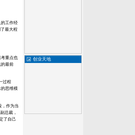
人的工作经
到了最大程
思考重点也
创业天地
流的最前
一过程
承的思维模
段，作为当
球副总裁，
奠定了自己