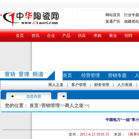
网站首页
行业专题
直通产区
福建德化
首页
资讯
企业
产品
供应
求购
展会
招聘
首页
经营管理
营销专题
|
|
|
商人之道
|
客户管理
|
财务管理
|
人力资源
信息内容
您的位置：
首页
>
营销管理
>>
商人之道
>>|
中国电力“一姐”李
发布：
2011-4-23 10:01:55
来源：
《商界