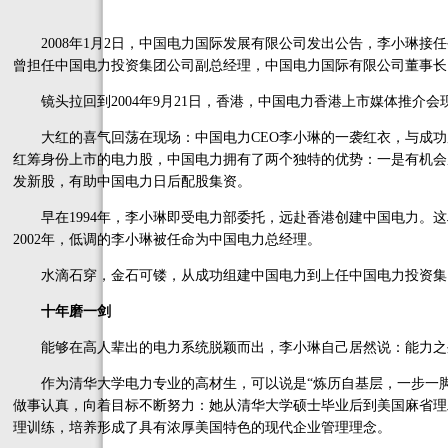
2008年1月2日，中国电力国际发展有限公司发出公告，李小琳接
曾担任中国电力投资集团公司副总经理，中国电力国际有限公司董事长
镜头拉回到2004年9月21日，香港，中国电力香港上市媒体推介会
大红的喜气回荡在现场：中国电力CEO李小琳的一袭红衣，与成功穿
红筹身份上市的电力股，中国电力拥有了两个独特的优势：一是有机会
发新股，有助中国电力日后配股集资。
早在1994年，李小琳即受电力部委托，远赴香港创建中国电力。这
2002年，低调的李小琳被任命为中国电力总经理。
水滴石穿，金石可镂，从成功组建中国电力到上任中国电力投资集
十年磨一剑
能够在高人辈出的电力系统脱颖而出，李小琳自己居然说：能力之
作为清华大学电力专业的高材生，可以说是“炼历自基层，一步一脚
做事认真，向着目标不断努力：她从清华大学硕士毕业后到美国麻省理
理训练，培养形成了具有浓厚美国特色的现代企业管理理念。