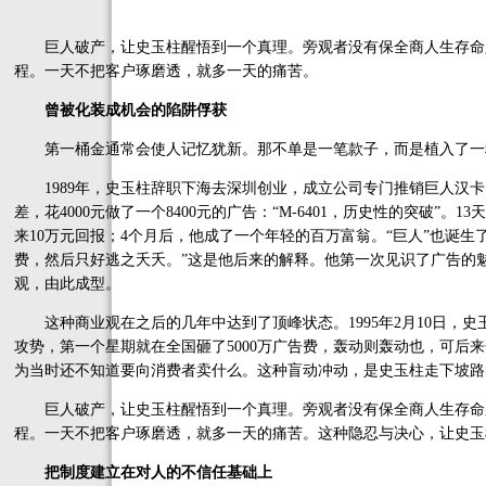
巨人破产，让史玉柱醒悟到一个真理。旁观者没有保全商人生存命
程。一天不把客户琢磨透，就多一天的痛苦。
曾被化装成机会的陷阱俘获
第一桶金通常会使人记忆犹新。那不单是一笔款子，而是植入了一
1989年，史玉柱辞职下海去深圳创业，成立公司专门推销巨人汉卡
差，花4000元做了一个8400元的广告：“M-6401，历史性的突破”。1
来10万元回报；4个月后，他成了一个年轻的百万富翁。“巨人”也诞
费，然后只好逃之夭夭。”这是他后来的解释。他第一次见识了广告的
观，由此成型。
这种商业观在之后的几年中达到了顶峰状态。1995年2月10日，史玉
攻势，第一个星期就在全国砸了5000万广告费，轰动则轰动也，可后
为当时还不知道要向消费者卖什么。这种盲动冲动，是史玉柱走下坡路
巨人破产，让史玉柱醒悟到一个真理。旁观者没有保全商人生存命
程。一天不把客户琢磨透，就多一天的痛苦。这种隐忍与决心，让史玉
把制度建立在对人的不信任基础上