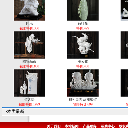
同乐
荷叶瓶
包邮特价:360
特价:499
陆羽品茶
凌云骓
包邮特价:888
特价:488
竹之语
和和美美 甜甜蜜蜜
包邮特价:1999
包邮特价:699
包
·本类最新
关于我们
本站新闻
产品服务
帮助中心
版权