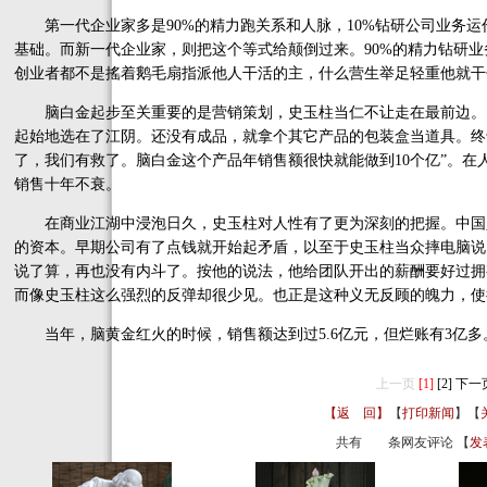
第一代企业家多是90%的精力跑关系和人脉，10%钻研公司业务运
基础。而新一代企业家，则把这个等式给颠倒过来。90%的精力钻研业
创业者都不是搖着鹅毛扇指派他人干活的主，什么营生举足轻重他就干
脑白金起步至关重要的是营销策划，史玉柱当仁不让走在最前边。19
起始地选在了江阴。还没有成品，就拿个其它产品的包装盒当道具。终
了，我们有救了。脑白金这个产品年销售额很快就能做到10个亿”。
销售十年不衰。
在商业江湖中浸泡日久，史玉柱对人性有了更为深刻的把握。中国
的资本。早期公司有了点钱就开始起矛盾，以至于史玉柱当众摔电脑说
说了算，再也没有内斗了。按他的说法，他给团队开出的薪酬要好过拥
而像史玉柱这么强烈的反弹却很少见。也正是这种义无反顾的魄力，使
当年，脑黄金红火的时候，销售额达到过5.6亿元，但烂账有3亿多
上一页
[1]
[2]
下一
【返 回】
【
打印新闻
】【
共有
条网友评论 【
发