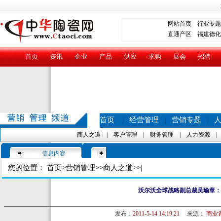
网站首页
行业专题
直通产区
福建德化
首页
资讯
企业
产品
供应
求购
展会
招聘
首页
经营管理
营销专题
|
|
|
商人之道
|
客户管理
|
财务管理
|
人力资源
信息内容
您的位置：
首页
>
营销管理
>>
商人之道
>>|
沃尔沃全球战略副总裁吴瑜章：
发布：
2011-5-14 14:19:21
来源：
商业