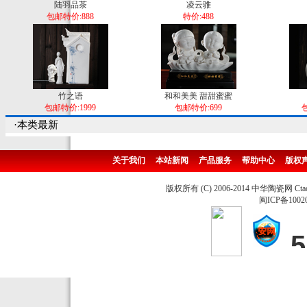
陆羽品茶
凌云骓
包邮特价:888
特价:488
竹之语
和和美美 甜甜蜜蜜
包邮特价:1999
包邮特价:699
包
·本类最新
关于我们
本站新闻
产品服务
帮助中心
版权
版权所有 (C) 2006-2014 中华陶瓷网 Ctao
闽ICP备1002