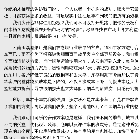
传统的木桶理念告诉我们说，一个人或者一个机构的成功，取决于它最
板，才能获得更多的收益。可是现实中往往是等不到我们把所有的短板
我们为什么非得使用短板？我们可不可以打开思路，把你的长板和
的木桶？这就是我在开拓市场时的“秘诀”，尽量寻找在市场上各方利
一只新的木桶，最后获得1+1=7的效果。
云南玉溪卷烟厂是我们在卷烟行业最早的客户。1998年双方进行合
车而已，更不会为了提高销售额而盲目动员客户全部更新设备，我们提
全面物流解决方案。当时烟草运输多用火车，从云南运到东北，每单位运输
采用我们的物流方案后，运输周期缩短为4.5天，存货期缩短为7天。虽
的采用，客户降低了货品的破损率和丢失率，库存周期下降而加快了资
终客户的整体物流成本是下降的。不仅直接成本下降，间接成本也大大
监控能力提高，导致假烟损失也大大降低，烟草的新鲜度、口感得到提
所以，早在十年前我就强调，沃尔沃不是在卖卡车，而是在帮客户
了我们的方案，可以说我们改变了整个云南地区乃至全国烟草行业的物
我们跟可口可乐的合作方案也是这样。我们按不同的季节、城市以
不同的托盘，优化设计装卸、仓库以及评估车的班次等。通过这种系统
现在的11个库，不仅库的数量减少，每个库的库存也降低，加快了资
降31%，单车的运输盈利上升了3倍。