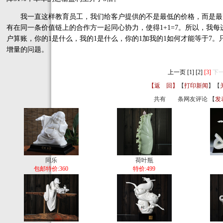
我一直这样教育员工，我们给客户提供的不是最低的价格，而是最
有在同一条价值链上的合作方一起同心协力，使得1+1=7。所以，我
户算账，你的1是什么，我的1是什么，你的1加我的1如何才能等于7
增量的问题。
上一页
[1]
[2]
[3]
下
【返 回】
【
打印新闻
】【
共有
条网友评论 【
发
同乐
荷叶瓶
包邮特价:360
特价:499