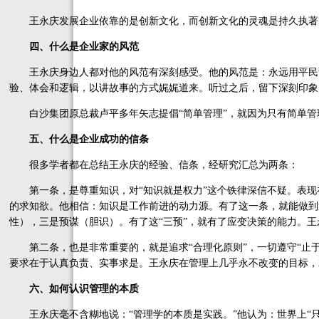
王永庆发展企业依靠的是创新文化，而创新文化的灵魂是持久执著的
四、什么是企业家的风范
王永庆身边人都对他的风范有深刻感受。他的风范是：永远用平民
验、体会和逻辑，以讲故事的方式娓娓道来。听过之后，留下深刻印象
白沙集团原总裁卢平多年矢志提倡“简单管理”，就因为只有简单管
五、什么是企业成功的信条
很多学者都在总结王永庆的经验、信条，经研究汇总为两条：
第一条，是尊重知识，对“知识就是权力”这个铁律深信不疑。表现
的求知欲。他相信：知识是工作前进的动力源。有了这一条，就能做到
性），三是预谋（胆识）。有了这“三预”，就有了应变决策的能力。王
第二条，也是非常重要的，就是追求“合理化原则”，一切遵守“止于至
要求在于认真负责、实事求是。王永庆在管理上几乎永不改变的目标，
六、如何认识管理的本质
王永庆毫不含糊地说：“管理学的本质是实践。”他认为：世界上“只