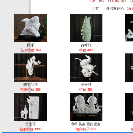
【返 回】
【
打印新闻
】【
共有
条网友评论 【
发
同乐
荷叶瓶
包邮特价:360
特价:499
陆羽品茶
凌云骓
包邮特价:888
特价:488
竹之语
和和美美 甜甜蜜蜜
包邮特价:1999
包邮特价:699
包