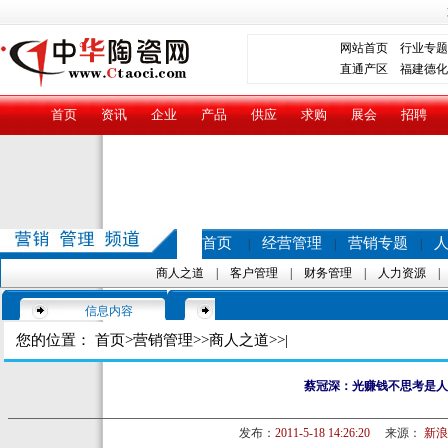
网站首页
行业专题
直通产区
福建德化
首页
资讯
企业
产品
供应
求购
展会
招聘
首页
经营管理
营销专题
|
|
|
商人之道
|
客户管理
|
财务管理
|
人力资源
信息内容
您的位置：
首页
>
营销管理
>>
商人之道
>>|
蔡冠深：光赚钱不思考是人
发布：
2011-5-18 14:26:20
来源：
新