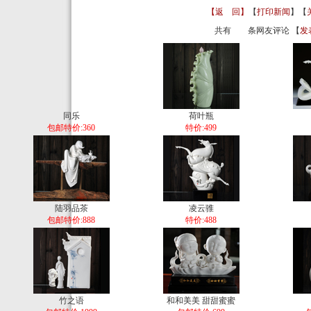
【返 回】
【
打印新闻
】【
共有
条网友评论 【
发
同乐
荷叶瓶
包邮特价:360
特价:499
陆羽品茶
凌云骓
包邮特价:888
特价:488
竹之语
和和美美 甜甜蜜蜜