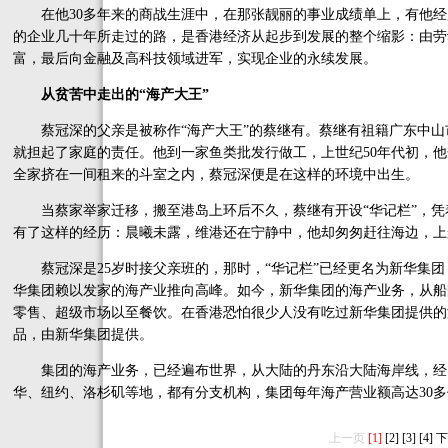
在他30多年来的商战生涯中，在那张靓丽的事业成绩单上，有他经
的企业几十年所走过的路，是香港经济从起步到发展的整个缩影：由劳
富，最后向金融及高科技领域进军，实现企业的永续发展。
从贫苦中走出的“海产大王”
蔡冠深的父亲是被称作“海产大王”的蔡继有。蔡继有祖籍广东中山
就担起了家庭的责任。他到一家鱼类批发行做工，上世纪50年代初，他
全家挤在一间租来的斗室之内，蔡冠深便是在这样的环境中出生。
当蔡家举家迁移，搬至港岛上环后不久，蔡继有开设“华记栏”，凭
有了这样的经历：晨曦未露，维港还在宁静中，他却匆匆赶往海边，上
蔡冠深是25岁时接父亲班的，那时，“华记栏”已经更名为新华集团，
华集团赖以发家的海产业推向高峰。如今，新华集团的海产业务，从船
零售、超级市场以至餐饮。在香港恐怕很少人没有吃过新华集团提供的海
品，由新华集团提供。
集团的海产业务，已经遍布世界，从大陆的丹东沿大陆海岸线，经
华、纽约、洛杉矶等地，都有分支机构，集团每年海产营业额高达30
上一页
[1]
[2]
[3]
[4]
下