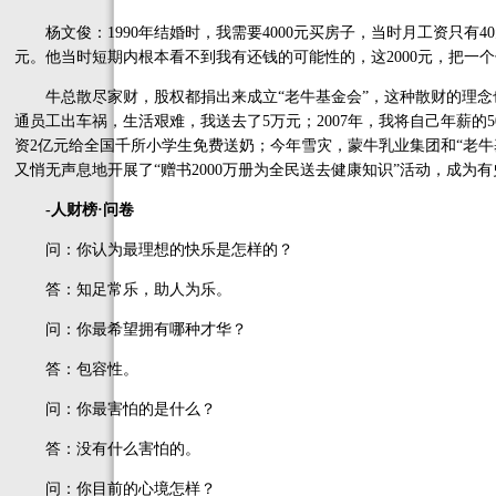
杨文俊：1990年结婚时，我需要4000元买房子，当时月工资只有40
元。他当时短期内根本看不到我有还钱的可能性的，这2000元，把一
牛总散尽家财，股权都捐出来成立“老牛基金会”，这种散财的理念也
通员工出车祸，生活艰难，我送去了5万元；2007年，我将自己年薪的
资2亿元给全国千所小学生免费送奶；今年雪灾，蒙牛乳业集团和“老牛基
又悄无声息地开展了“赠书2000万册为全民送去健康知识”活动，成为
-人财榜·问卷
问：你认为最理想的快乐是怎样的？
答：知足常乐，助人为乐。
问：你最希望拥有哪种才华？
答：包容性。
问：你最害怕的是什么？
答：没有什么害怕的。
问：你目前的心境怎样？