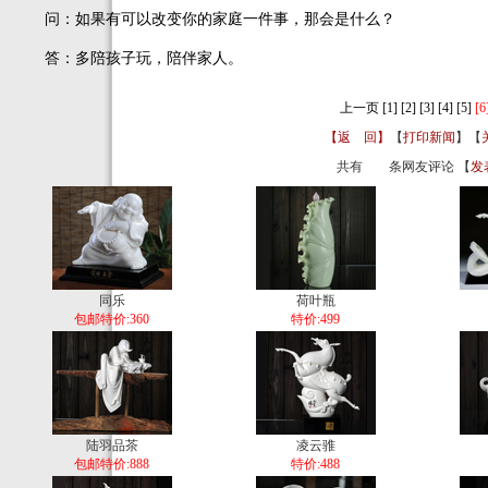
问：如果有可以改变你的家庭一件事，那会是什么？
答：多陪孩子玩，陪伴家人。
上一页
[1]
[2]
[3]
[4]
[5]
[6
【返 回】
【
打印新闻
】【
共有
条网友评论 【
发
同乐
荷叶瓶
包邮特价:360
特价:499
陆羽品茶
凌云骓
包邮特价:888
特价:488