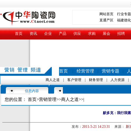
网站首页
行业专题
直通产区
福建德化
首页
资讯
企业
产品
供应
求购
展会
招聘
首页
经营管理
营销专题
|
|
|
商人之道
|
客户管理
|
财务管理
|
人力资源
信息内容
您的位置：
首页
>
营销管理
>>
商人之道
>>|
默多克：我行我素
发布：
2011-5-21 14:23:31
来源：
新