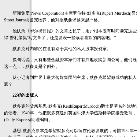
新闻集团(News Corporation)主席罗伯特·默多克(Rupert Murd
Street Journal)当宠物养，他对报纸要求越来越严格。
他认为《华尔街日报》的文章太长了，用户根本没有时间读完这些内
得‘普利策奖’写文章了，还是发表一些读者喜欢的内容吧。”
默多克对内容的在意有别于其他的私人股本投资家。
换句话说，只有那些金融资本家们才有兴趣收购新闻公司，他们既
这一点上，默多克是个例外。
从小记者到世界上最大传媒集团的主席，默多克希望做成功的私人
豪？
22岁的出版人
默多克的父亲基思·默多克(KeithRupertMurdoch)爵士是著
的记者。1949年，他把默多克送到英国牛津大学伍斯特学院接受教育
(Daily Express)助理编辑。
基思·默多克原本是希望默多克可以留在伦敦发展的，可惜1952年