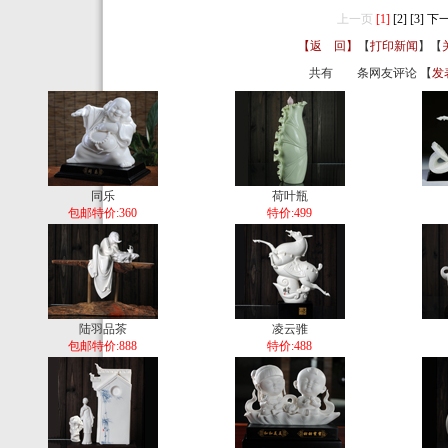
上一页
[1]
[2]
[3]
下
【返 回】
【
打印新闻
】【
共有
条网友评论 【
发
同乐
荷叶瓶
包邮特价:360
特价:499
陆羽品茶
凌云骓
包邮特价:888
特价:488