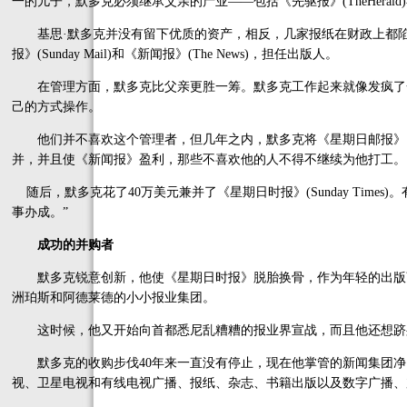
一的儿子，默多克必须继承父亲的产业——包括《先驱报》(TheHeral
基思·默多克并没有留下优质的资产，相反，几家报纸在财政上都陷
报》(Sunday Mail)和《新闻报》(The News)，担任出版人。
在管理方面，默多克比父亲更胜一筹。默多克工作起来就像发疯了
己的方式操作。
他们并不喜欢这个管理者，但几年之内，默多克将《星期日邮报》同最大的竞争对手《
并，并且使《新闻报》盈利，那些不喜欢他的人不得不继续为他打工。
随后，默多克花了40万美元兼并了《星期日时报》(Sunday Time
事办成。”
成功的并购者
默多克锐意创新，他使《星期日时报》脱胎换骨，作为年轻的出版
洲珀斯和阿德莱德的小小报业集团。
这时候，他又开始向首都悉尼乱糟糟的报业界宣战，而且他还想跻
默多克的收购步伐40年来一直没有停止，现在他掌管的新闻集团净资
视、卫星电视和有线电视广播、报纸、杂志、书籍出版以及数字广播、