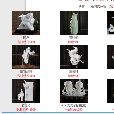
共有
条网友评论 【
发
同乐
荷叶瓶
包邮特价:360
特价:499
陆羽品茶
凌云骓
包邮特价:888
特价:488
竹之语
和和美美 甜甜蜜蜜
包邮特价:1999
包邮特价:699
包