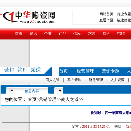
网站首页
行业专题
直通产区
福建德化
首页
资讯
企业
产品
供应
求购
展会
招聘
首页
经营管理
营销专题
|
|
|
商人之道
|
客户管理
|
财务管理
|
人力资源
信息内容
您的位置：
首页
>
营销管理
>>
商人之道
>>|
鲁冠球：四十年商海大潮
发布：
2011-5-23 14:21:01
来源：
新