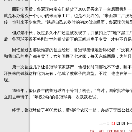
回到宁围后，鲁冠球向亲友们借贷了3000元买来了一台磨面机和一
就是私办这么一个小小的米面家工厂，也是不允许的。“米面加工厂没
传，也引来不少生意。”谈起自己20岁时的初次创业经历，鲁冠球仍然
但好景不长，没过多久小厂还是被发现了，并被扣上了“地下黑工厂
后，鲁冠球不得不将刚过世的祖父留下的三间老房子变卖，才好不容易
回忆起过去那段难忘的创业经历，鲁冠球感慨地告诉记者：“没有人
和我自己的房产都变卖了，六年间搬了七次家，每天东躲西藏，为的只
第一次创业几乎让鲁冠球倾家荡产，他很长时间都吃不下饭、睡不
汗换来的钱就这样化为乌有，他成了败家子的典型。不过，他也在第一
现。
1969年，蛰伏多年的鲁冠球终于等到了机会。“当时，国家批准每
立刻去申请了。”年仅24岁的鲁冠球再一次跃跃欲试。
终于，鲁冠球借了4000元钱，带领6个农民一起，办起了宁围公社
上一页
[1]
[2]
[3]
下
【返 回】
【
打印新闻
】【