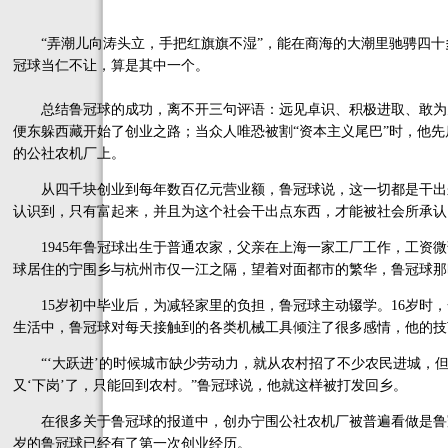
“弄潮儿向涛头立，手把红旗旗不湿”，能在商海的大潮里驰骋四十
冠球当仁不让，算是其中一个。
总结鲁冠球的成功，离不开三句评语：远见卓识、积极进取、敢为
便东躲西藏开始了创业之路；当众人唯恐被割“资本主义尾巴”时，他
的公社农机厂上。
从四千块创业到每年数百亿元营业额，鲁冠球说，这一切都是干出来
认识到，只有富起来，并且为这个社会干出点东西，才能被社会所承认
1945年鲁冠球出生于普通农家，父亲在上海一家工厂工作，工资微
球居住的宁围乡与杭州市仅一江之隔，望着对面都市的繁华，鲁冠球那
15岁初中毕业后，为减轻家里的负担，鲁冠球主动辍学。16岁时，
生活中，鲁冠球对每天接触到的各类机械工具倾注了很多感情，他的技
“‘大跃进’的时候城市缺少劳动力，就从农村招了不少农民进城，
又‘下岗’了，只能回到农村。”鲁冠球说，他就这样被打发回乡。
在很多关于鲁冠球的报道中，创办宁围公社农机厂被普遍看做是鲁冠
岁的鲁冠球已经有了第一次创业经历。