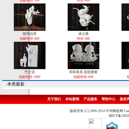
包邮特价:360
特价:499
陆羽品茶
凌云骓
包邮特价:888
特价:488
竹之语
和和美美 甜甜蜜蜜
包邮特价:1999
包邮特价:699
包
·本类最新
关于我们
本站新闻
产品服务
帮助中心
版权
版权所有 (C) 2006-2014 中华陶瓷网 Ctao
闽ICP备1002