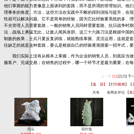
他们掌握的能力更像是上面谈到的套路，而不是所谓的管理知识。他们
理事务的角度、方法，这些方法在实践中不断的得到演练与提升，在现
性就可以解决问题。它不是简单的经验，因为它比经验要系统的多、理
不光管理人员需要套路，一般的销售人员同样需要套路。抗日战争时期
法，战场上勇猛无比，让敌人闻风丧胆。这三十六路刀法是根据中国的
制敌的效果，士兵只要反复训练，就能熟练掌握、灵活运用，这就是套
往缺乏的就是这种套路，要么是根据自己的经验逐渐摸索一招半式，要
我们实际上没有从根本上掌握，作为企业的销售人员，到底应当做
服客户、完成交易；在销售的过程中，哪一个环节才是最为重要；在每
上一页
[1]
[2]
[3]
下
【返 回】
【
打印新闻
】【
共有
条网友评论 【
发
同乐
荷叶瓶