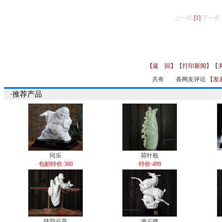
上一页
[1]
下一页
【返 回】
【
打印新闻
】【
共有
条网友评论 【
发
·推荐产品
同乐
荷叶瓶
包邮特价:360
特价:499
陆羽品茶
凌云骓