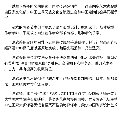
以釉下彩瓷闻名的醴陵，再次传来好消息——该市陶瓷艺术家易武
由国家文化部、中国世界民族文化交流促进会和中国建陶协会共同授
书。
易武的陶瓷艺术创作顾及了整个造型设计、纹饰设计、坯体成型、
作者单独一手完成；倾注创作者全部的情感，是和谐的乐章。
易武采用光绪年间釉下五彩最传统的手法创作，把设计的画面直接
经高温1380摄氏度以还原焰烧成，釉层光亮柔和，晶莹透亮。
易武采用最传统技法及多种手法创作的釉下彩艺术瓷作品，造型雄
有柔和“奶油白”和“糯米白”之釉色。高温釉下彩窑变瓷、跳刀艺术瓷
冲击力，具有极高的收藏价值。
易武从事艺术瓷创作已20余年，作品多次参加香港、日本、新加坡
馆、国家级美术馆广泛珍藏。
易武经2010年9月全国性报名，2011年3月通过13位国家大师评
大学美术学院院长郑曙旸、著名陶艺家教授周国桢、世界陶瓷论坛主
11位国家大师评委无记名投票严格的终评评审，荣获中国陶瓷设计艺