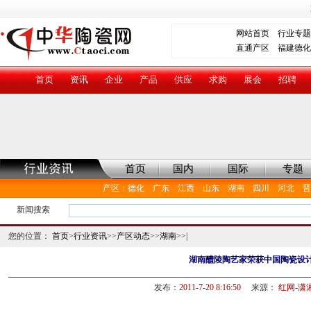
网站首页
行业专题
直通产区
福建德化
首页
资讯
企业
产品
供应
求购
展会
招聘
首页
国内
国际
专题
产区
：
德化
广东
江西
山东
湖南
四川
河北
晋
新闻搜索
您的位置：
首页
>
行业资讯
>>
产区动态
>>
湖南
>>|
湖南醴陵陶艺家荣获中国陶瓷设
发布：
2011-7-20 8:16:50
来源：
红网-潇