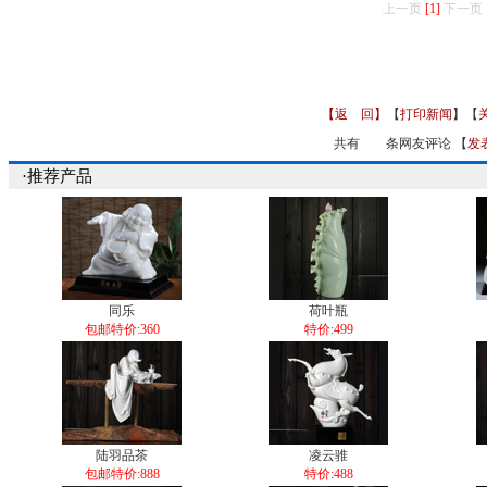
上一页
[1]
下一页
【返 回】
【
打印新闻
】【
共有
条网友评论 【
发
·推荐产品
同乐
荷叶瓶
包邮特价:360
特价:499
陆羽品茶
凌云骓
包邮特价:888
特价:488