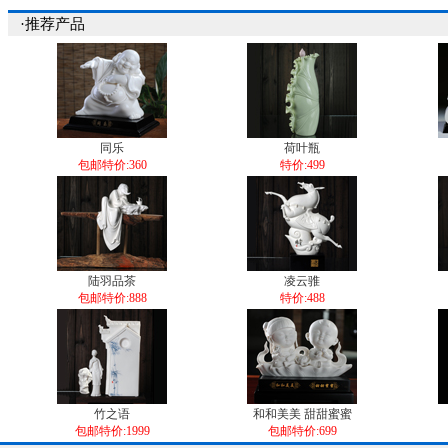
·推荐产品
同乐
荷叶瓶
包邮特价:360
特价:499
陆羽品茶
凌云骓
包邮特价:888
特价:488
竹之语
和和美美 甜甜蜜蜜
包邮特价:1999
包邮特价:699