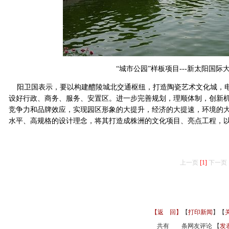
“城市公园”样板项目---新太阳国际
阳卫国表示，要以构建醴陵城北交通枢纽，打造陶瓷艺术文化城，电
设好行政、商务、服务、安置区。进一步完善规划，理顺体制，创新
竞争力和品牌效应，实现园区形象的大提升，经济的大提速，环境的大
水平、高规格的设计理念，将其打造成株洲的文化项目、亮点工程，
上一页
[1]
下一页
【返 回】
【
打印新闻
】【
共有
条网友评论 【
发