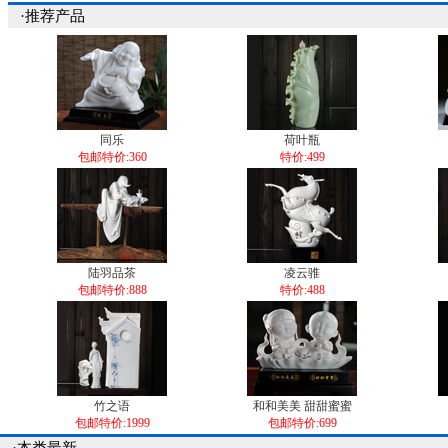
·推荐产品
同乐
荷叶瓶
包邮特价:360
特价:499
陆羽品茶
凌云骓
包邮特价:888
特价:488
竹之语
和和美美 甜甜蜜蜜
包邮特价:1999
包邮特价:699