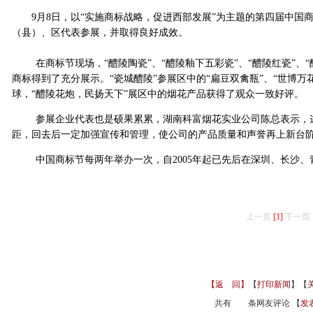
9月8日，以“实施商标战略，促进西部发展”为主题的第四届中国
（县）、区代表参展，并取得良好成效。
在商标节现场，“醴陵陶瓷”、“醴陵釉下五彩瓷”、“醴陵红瓷”、“醴
商标得到了充分展示。“瓷城醴陵”参展区中的“扁豆双禽瓶”、“世博万花
球，“醴陵花炮，民扬天下”展区中的烟花产品获得了观众一致好评。
参展企业代表也是硕果累累，湖南科富烟花实业公司陈总表示，这
距，回去后一定加强宣传和管理，使公司的产品质量和声誉再上新台
中国商标节每两年举办一次，自2005年起已先后在深圳、长沙、
上一页
[1]
下一页
【返 回】
【
打印新闻
】【
共有
条网友评论 【
发