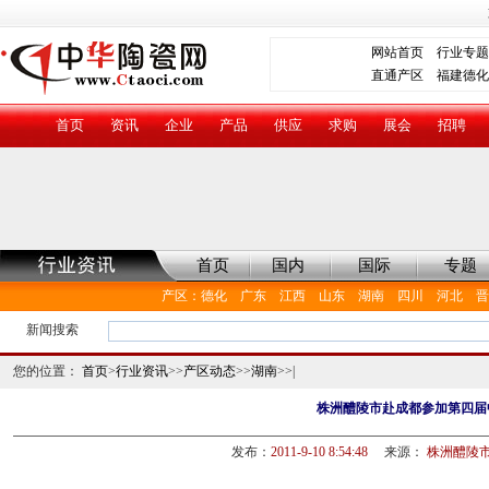
网站首页
行业专题
直通产区
福建德化
首页
资讯
企业
产品
供应
求购
展会
招聘
首页
国内
国际
专题
产区
：
德化
广东
江西
山东
湖南
四川
河北
晋
新闻搜索
您的位置：
首页
>
行业资讯
>>
产区动态
>>
湖南
>>|
株洲醴陵市赴成都参加第四届
发布：
2011-9-10 8:54:48
来源：
株洲醴陵