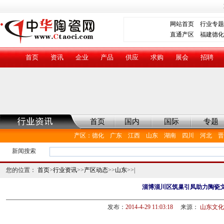
网站首页
行业专题
直通产区
福建德化
首页
资讯
企业
产品
供应
求购
展会
招聘
首页
国内
国际
专题
产区
：
德化
广东
江西
山东
湖南
四川
河北
晋
新闻搜索
您的位置：
首页
>
行业资讯
>>
产区动态
>>
山东
>>|
淄博淄川区筑巢引凤助力陶瓷
发布：
2014-4-29 11:03:18
来源：
山东文化