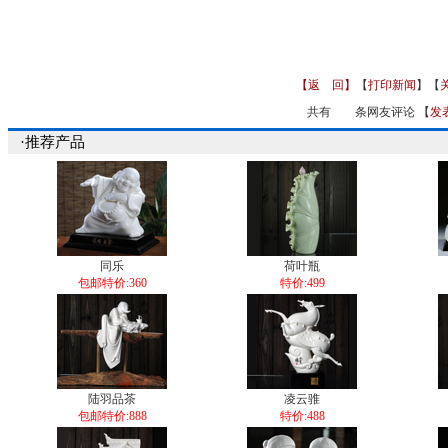
【返 回】
【
打印新闻
】【
共有
条网友评论 【
发
·推荐产品
同乐
荷叶瓶
包邮特价:360
特价:499
陆羽品茶
凌云骓
包邮特价:888
特价:488